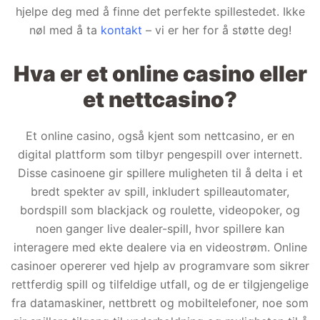
hjelpe deg med å finne det perfekte spillestedet. Ikke
nøl med å ta
kontakt
– vi er her for å støtte deg!
Hva er et online casino eller
et nettcasino?
Et online casino, også kjent som nettcasino, er en
digital plattform som tilbyr pengespill over internett.
Disse casinoene gir spillere muligheten til å delta i et
bredt spekter av spill, inkludert spilleautomater,
bordspill som blackjack og roulette, videopoker, og
noen ganger live dealer-spill, hvor spillere kan
interagere med ekte dealere via en videostrøm. Online
casinoer opererer ved hjelp av programvare som sikrer
rettferdig spill og tilfeldige utfall, og de er tilgjengelige
fra datamaskiner, nettbrett og mobiltelefoner, noe som