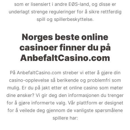
som er lisensiert i andre EØS-land, og disse er
underlagt strenge reguleringer for å sikre rettferdig
spill og spillerbeskyttelse.
Norges beste online
casinoer finner du på
AnbefaltCasino.com
På AnbefaltCasino.com streber vi etter å gjøre din
casino-opplevelse så berikende og problemfri som
mulig. Er du på jakt etter et online casino som møter
dine ønsker? Vi gir deg den informasjonen du trenger
for å gjøre informerte valg. Vår plattform er designet
for å veilede deg gjennom de vanligste spørsmålene
spillere har: