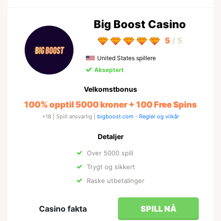
Big Boost Casino
5
/ 5
United States spillere
Akseptert
Velkomstbonus
100% opptil 5000 kroner + 100 Free Spins
+18 | Spill ansvarlig |
bigboost.com
-
Regler og vilkår
Detaljer
Over 5000 spill
Trygt og sikkert
Raske utbetalinger
Casino fakta
SPILL NÅ