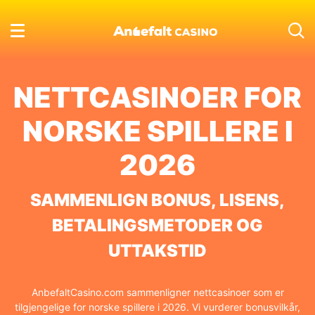
NETTCASINOER FOR
NORSKE SPILLERE I
2026
SAMMENLIGN BONUS, LISENS,
BETALINGSMETODER OG
UTTAKSTID
AnbefaltCasino.com sammenligner nettcasinoer som er
tilgjengelige for norske spillere i 2026. Vi vurderer bonusvilkår,