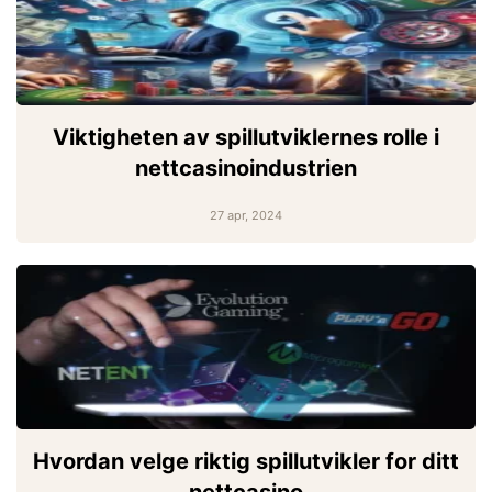
Viktigheten av spillutviklernes rolle i
nettcasinoindustrien
27 apr, 2024
Hvordan velge riktig spillutvikler for ditt
nettcasino