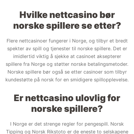
Hvilke nettcasino bør
norske spillere se etter?
Flere nettcasinoer fungerer i Norge, og tilbyr et bredt
spekter av spill og tjenester til norske spillere. Det er
imidlertid viktig å sjekke at casinoet aksepterer
spillere fra Norge og støtter norske betalingsmetoder.
Norske spillere bør også se etter casinoer som tilbyr
kundestøtte på norsk for en smidigere spillopplevelse.
Er nettcasino ulovlig for
norske spillere?
I Norge er det strenge regler for pengespill. Norsk
Tipping og Norsk Rikstoto er de eneste to selskapene