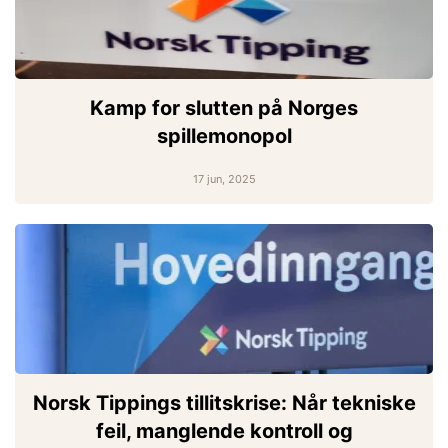
Kamp for slutten på Norges
spillemonopol
17 jun, 2025
Norsk Tippings tillitskrise: Når tekniske
feil, manglende kontroll og