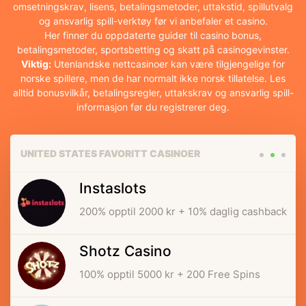
omsetningskrav, lisens, betalingsmetoder, uttakstid, spillutvalg
og ansvarlig spill-verktøy før vi anbefaler et casino.
Her finner du oppdaterte guider til
casino bonus
,
betalingsmetoder
,
sportsbetting
og
skatt på casinogevinster
.
Viktig:
Utenlandske nettcasinoer kan være tilgjengelige for
norske spillere, men de har normalt ikke norsk tillatelse. Les
alltid bonusvilkår, betalingsregler, uttakskrav og ansvarlig spill-
informasjon før du registrerer deg.
UNITED STATES FAVORITT CASINOER
Instaslots
200% opptil 2000 kr + 10% daglig cashback
Shotz Casino
100% opptil 5000 kr + 200 Free Spins