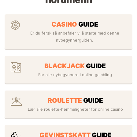
CASINO
GUIDE
Er du fersk så anbefaler vi å starte med denne
nybegynnerguiden.
BLACKJACK
GUIDE
For alle nybegynnere i online gambling
ROULETTE
GUIDE
Lær alle roulette-hemmeligheter for online casino
GEVINSTSKATT
GUIDE