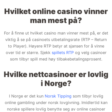
Hvilket online casino vinner
man mest på?
For å finne ut hvilket casino man vinner mest på, er det
viktig å se på casinoets utbetalingsrate (RTP – Return
to Player). Høyere RTP betyr at sjansen for å vinne
over tid er større. Sjekk
spillets RTP
og velg casinoer
som tilbyr spill med høy tilbakebetalingsprosent.
Hvilke nettcasinoer er lovlig
i Norge?
I Norge er det kun
Norsk Tipping
som tilbyr lovlig
online gambling under norsk lovgivning. Imidlertid kan
norske spillere lovlig benytte seg av online casinoer