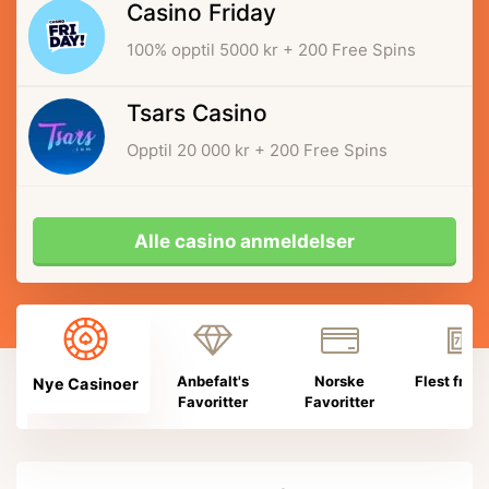
Casino Friday
100% opptil 5000 kr + 200 Free Spins
Tsars Casino
Opptil 20 000 kr + 200 Free Spins
Alle casino anmeldelser
Anbefalt's
Norske
Flest free
Nye Casinoer
Favoritter
Favoritter