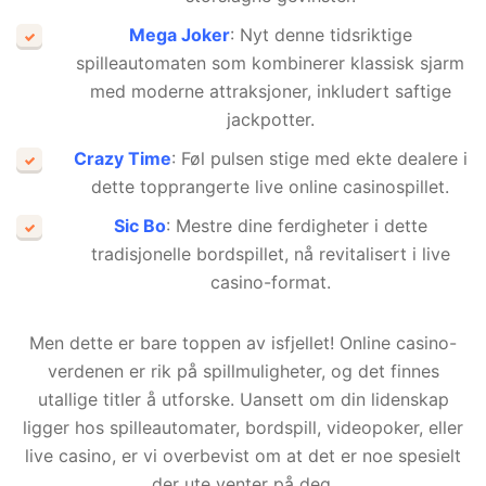
Mega Joker
: Nyt denne tidsriktige
spilleautomaten som kombinerer klassisk sjarm
med moderne attraksjoner, inkludert saftige
jackpotter.
Crazy Time
: Føl pulsen stige med ekte dealere i
dette topprangerte live online casinospillet.
Sic Bo
: Mestre dine ferdigheter i dette
tradisjonelle bordspillet, nå revitalisert i live
casino-format.
Men dette er bare toppen av isfjellet! Online casino-
verdenen er rik på spillmuligheter, og det finnes
utallige titler å utforske. Uansett om din lidenskap
ligger hos spilleautomater, bordspill, videopoker, eller
live casino, er vi overbevist om at det er noe spesielt
der ute venter på deg.