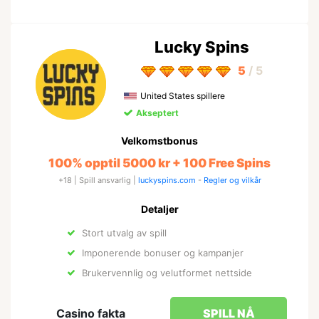
Lucky Spins
5
/ 5
United States spillere
Akseptert
Velkomstbonus
100% opptil 5000 kr + 100 Free Spins
+18 | Spill ansvarlig |
luckyspins.com
-
Regler og vilkår
Detaljer
Stort utvalg av spill
Imponerende bonuser og kampanjer
Brukervennlig og velutformet nettside
Casino fakta
SPILL NÅ