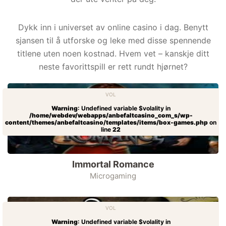
Dykk inn i universet av online casino i dag. Benytt
sjansen til å utforske og leke med disse spennende
titlene uten noen kostnad. Hvem vet – kanskje ditt
neste favorittspill er rett rundt hjørnet?
RTP
VOL
96,86 %
Warning
: Undefined variable $volality in
/home/webdev/webapps/anbefaltcasino_com_s/wp-
content/themes/anbefaltcasino/templates/items/box-games.php
on
line
22
Immortal Romance
Microgaming
RTP
VOL
96,8 %
Warning
: Undefined variable $volality in