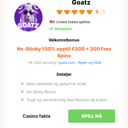
Goatz
5
/ 5
United States spillere
Akseptert
Velkomstbonus
No-Sticky 100% opptil €500 + 200 Free
Spins
+18 | Spill ansvarlig |
goatz.com
-
Regler og vilkår
Detaljer
Rask cashback og gebyrfrie uttak
No Sticky Bonus
Trygt og norskvennlig med Revolut og krypto
Casino fakta
SPILL NÅ