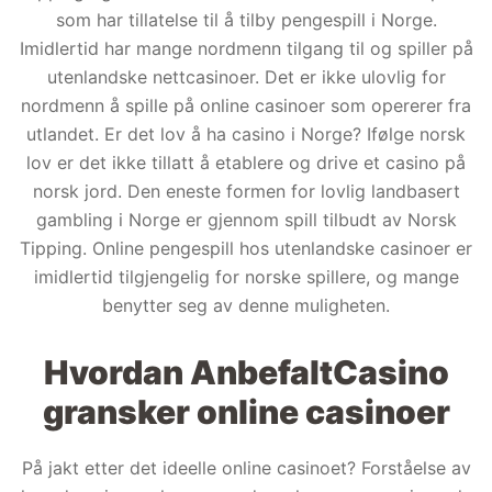
som har tillatelse til å tilby pengespill i Norge.
Imidlertid har mange nordmenn tilgang til og spiller på
utenlandske nettcasinoer. Det er ikke ulovlig for
nordmenn å spille på online casinoer som opererer fra
utlandet. Er det lov å ha casino i Norge? Ifølge norsk
lov er det ikke tillatt å etablere og drive et casino på
norsk jord. Den eneste formen for lovlig landbasert
gambling i Norge er gjennom spill tilbudt av Norsk
Tipping. Online pengespill hos utenlandske casinoer er
imidlertid tilgjengelig for norske spillere, og mange
benytter seg av denne muligheten.
Hvordan AnbefaltCasino
gransker online casinoer
På jakt etter det ideelle online casinoet? Forståelse av