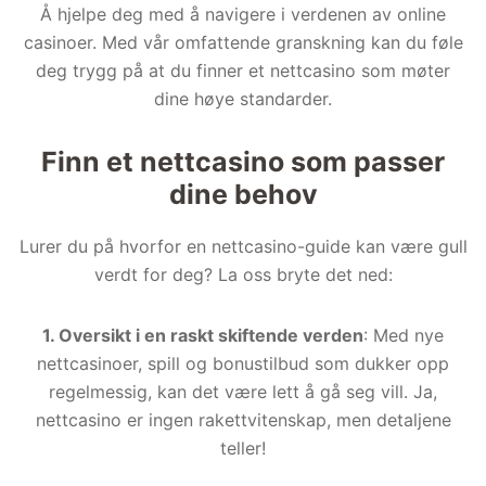
Å hjelpe deg med å navigere i verdenen av online
casinoer. Med vår omfattende granskning kan du føle
deg trygg på at du finner et nettcasino som møter
dine høye standarder.
Finn et nettcasino som passer
dine behov
Lurer du på hvorfor en nettcasino-guide kan være gull
verdt for deg? La oss bryte det ned:
1. Oversikt i en raskt skiftende verden
: Med nye
nettcasinoer, spill og bonustilbud som dukker opp
regelmessig, kan det være lett å gå seg vill. Ja,
nettcasino er ingen rakettvitenskap, men detaljene
teller!