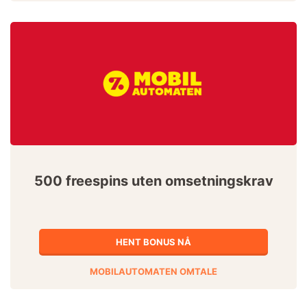
500 freespins uten omsetningskrav
HENT BONUS NÅ
MOBILAUTOMATEN OMTALE