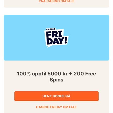
YAA CASINO OMTALE
100% opptil 5000 kr + 200 Free
Spins
HENT BONUS NÅ
CASINO FRIDAY OMTALE