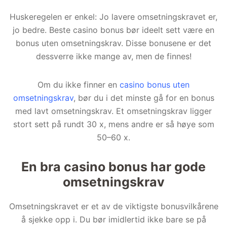
Huskeregelen er enkel: Jo lavere omsetningskravet er,
jo bedre. Beste casino bonus bør ideelt sett være en
bonus uten omsetningskrav. Disse bonusene er det
dessverre ikke mange av, men de finnes!
Om du ikke finner en
casino bonus uten
omsetningskrav
, bør du i det minste gå for en bonus
med lavt omsetningskrav. Et omsetningskrav ligger
stort sett på rundt 30 x, mens andre er så høye som
50–60 x.
En bra casino bonus har gode
omsetningskrav
Omsetningskravet er et av de viktigste bonusvilkårene
å sjekke opp i. Du bør imidlertid ikke bare se på