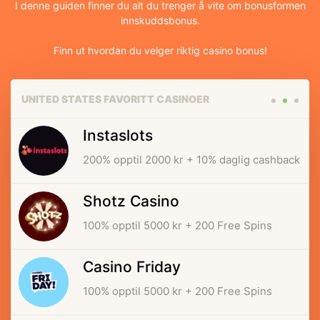
I denne guiden finner du alt du trenger å vite om bonusformen
innskuddsbonus.
Finn ut hvordan du velger riktig casino bonus!
UNITED STATES FAVORITT CASINOER
Instaslots
200% opptil 2000 kr + 10% daglig cashback
Shotz Casino
100% opptil 5000 kr + 200 Free Spins
Casino Friday
100% opptil 5000 kr + 200 Free Spins