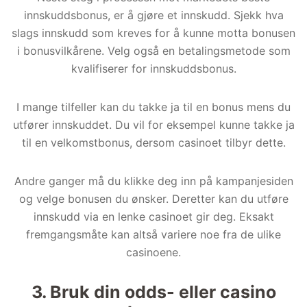
innskuddsbonus, er å gjøre et innskudd. Sjekk hva
slags innskudd som kreves for å kunne motta bonusen
i bonusvilkårene. Velg også en betalingsmetode som
kvalifiserer for innskuddsbonus.
I mange tilfeller kan du takke ja til en bonus mens du
utfører innskuddet. Du vil for eksempel kunne takke ja
til en velkomstbonus, dersom casinoet tilbyr dette.
Andre ganger må du klikke deg inn på kampanjesiden
og velge bonusen du ønsker. Deretter kan du utføre
innskudd via en lenke casinoet gir deg. Eksakt
fremgangsmåte kan altså variere noe fra de ulike
casinoene.
3. Bruk din odds- eller casino