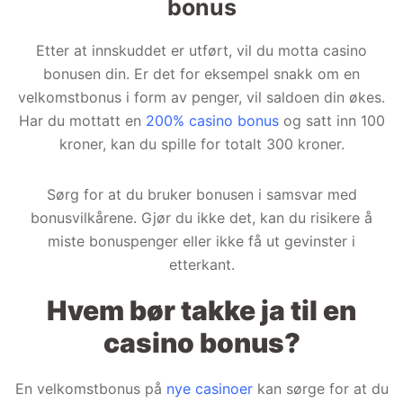
bonus
Etter at innskuddet er utført, vil du motta casino
bonusen din. Er det for eksempel snakk om en
velkomstbonus i form av penger, vil saldoen din økes.
Har du mottatt en
200% casino bonus
og satt inn 100
kroner, kan du spille for totalt 300 kroner.
Sørg for at du bruker bonusen i samsvar med
bonusvilkårene. Gjør du ikke det, kan du risikere å
miste bonuspenger eller ikke få ut gevinster i
etterkant.
Hvem bør takke ja til en
casino bonus?
En velkomstbonus på
nye casinoer
kan sørge for at du