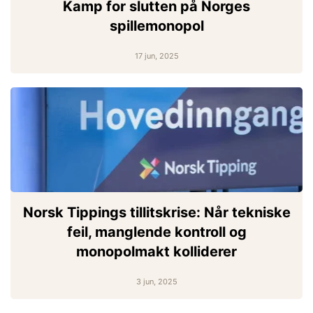
Kamp for slutten på Norges
spillemonopol
17 jun, 2025
Norsk Tippings tillitskrise: Når tekniske
feil, manglende kontroll og
monopolmakt kolliderer
3 jun, 2025