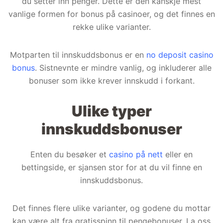
du setter inn penger. Dette er den kanskje mest
vanlige formen for bonus på casinoer, og det finnes en
rekke ulike varianter.
Motparten til innskuddsbonus er en
no deposit casino
bonus
. Sistnevnte er mindre vanlig, og inkluderer alle
bonuser som ikke krever innskudd i forkant.
Ulike typer
innskuddsbonuser
Enten du besøker et
casino på nett
eller en
bettingside, er sjansen stor for at du vil finne en
innskuddsbonus.
Det finnes flere ulike varianter, og godene du mottar
kan være alt fra gratisspinn til pengebonuser. La oss