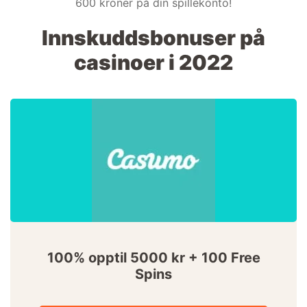
600 kroner på din spillekonto!
Innskuddsbonuser på
casinoer i 2022
100% opptil 5000 kr + 100 Free
Spins