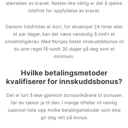
størrelsen av kravet. Nesten like viktig er det å sjekke
tidsfrist for oppfyllelse av kravet.
Dersom tidsfristen er kort, for eksempel 24 timer eller
et par dager, kan det være vanskelig å innfri et
omsetningskrav. Med Norges beste innskuddsbonus vil
du som regel få rundt 30 dager på deg som et
minimum.
Hvilke betalingsmetoder
kvalifiserer for innskuddsbonus?
Det er lurt å lese gjennom bonusvilkårene til bonusen
før du takker ja til den. I mange tilfeller vil nemlig
casinoet liste opp hvilke betalingsmetoder som ikke
gir deg rett på bonus.