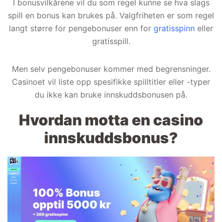
I bonusvilkårene vil du som regel kunne se hva slags
spill en bonus kan brukes på. Valgfriheten er som regel
langt større for pengebonuser enn for
gratisspinn
eller
gratisspill.
Men selv pengebonuser kommer med begrensninger.
Casinoet vil liste opp spesifikke spilltitler eller -typer
du ikke kan bruke innskuddsbonusen på.
Hvordan motta en casino
innskuddsbonus?