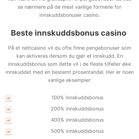
se nærmere på de mest vanlige formene for
innskuddsbonuser casino.
Beste innskuddsbonus casino
På et nettcasino vil du ofte finne pengebonuser som
kan aktiveres dersom du gjør et innskudd. En
innskuddsbonus som dette vil i de fleste tilfeller øke
innskuddet med en bestemt prosentandel. Her er noen
vanlige eksempler:
100% innskuddsbonus
200% innskuddsbonus
400% innskuddsbonus
500% innskuddsbonus