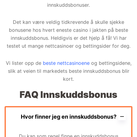
innskuddsbonuser.
Det kan være veldig tidkrevende å skulle sjekke
bonusene hos hvert eneste casino i jakten på beste
innskuddsbonus. Heldigvis er det hjelp å få! Vi har
testet ut mange nettcasinoer og bettingsider for deg.
Vi lister opp de
beste nettcasinoene
og bettingsidene,
slik at veien til markedets beste innskuddsbonus blir
kort.
FAQ Innskuddsbonus
Hvor finner jeg en innskuddsbonus?
Du kan som regel finne en innskuddsbonus