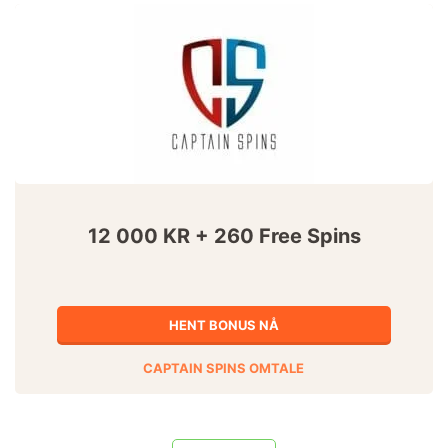
12 000 KR + 260 Free Spins
HENT BONUS NÅ
CAPTAIN SPINS OMTALE