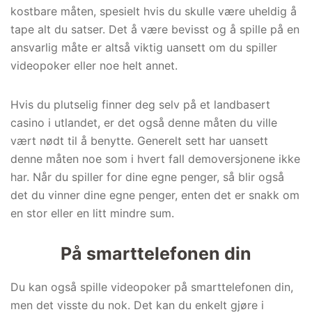
kostbare måten, spesielt hvis du skulle være uheldig å
tape alt du satser. Det å være bevisst og å spille på en
ansvarlig måte er altså viktig uansett om du spiller
videopoker eller noe helt annet.
Hvis du plutselig finner deg selv på et landbasert
casino i utlandet, er det også denne måten du ville
vært nødt til å benytte. Generelt sett har uansett
denne måten noe som i hvert fall demoversjonene ikke
har. Når du spiller for dine egne penger, så blir også
det du vinner dine egne penger, enten det er snakk om
en stor eller en litt mindre sum.
På smarttelefonen din
Du kan også spille videopoker på smarttelefonen din,
men det visste du nok. Det kan du enkelt gjøre i