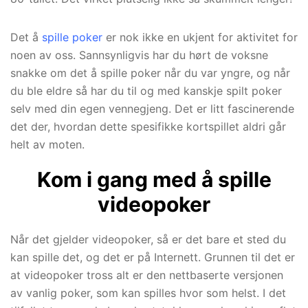
Det å
spille poker
er nok ikke en ukjent for aktivitet for
noen av oss. Sannsynligvis har du hørt de voksne
snakke om det å spille poker når du var yngre, og når
du ble eldre så har du til og med kanskje spilt poker
selv med din egen vennegjeng. Det er litt fascinerende
det der, hvordan dette spesifikke kortspillet aldri går
helt av moten.
Kom i gang med å spille
videopoker
Når det gjelder videopoker, så er det bare et sted du
kan spille det, og det er på Internett. Grunnen til det er
at videopoker tross alt er den nettbaserte versjonen
av vanlig poker, som kan spilles hvor som helst. I det