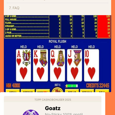
7. FAQ
TOPP CASINOBONUSER 2025
Goatz
No-Sticky 100% opptil