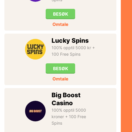
BESØK
Omtale
Lucky Spins
100% opptil 5000 kr +
100 Free Spins
BESØK
Omtale
Big Boost
Casino
100% opptil 5000
kroner + 100 Free
Spins