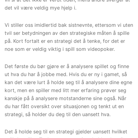
det vil være veldig mye hjelp i.
Vi stiller oss imidlertid bak sistnevnte, ettersom vi uten
tvil ser betydningen av den strategiske måten å spille
på. Kort fortalt er en strategi det å tenke, for det er
noe som er veldig viktig i spill som videopoker.
Det første du bør gjøre er å analysere spillet og finne
ut hva du har å jobbe med. Hvis du er ny i gamet, så
kan det være lurt å holde seg til å analysere dine egne
kort, men en spiller med litt mer erfaring prøver seg
kanskje på å analysere motstanderne sine også. Når
du har fått oversikt over situasjonen og tenkt ut en
strategi, så holder du deg til den uansett hva.
Det å holde seg til en strategi gjelder uansett hvilket