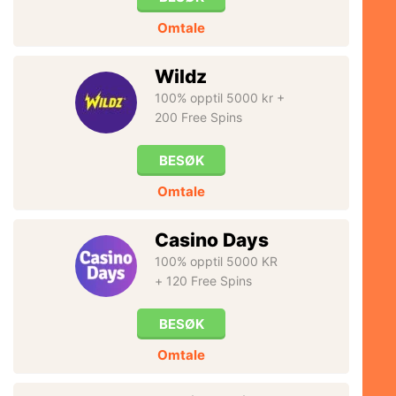
Omtale
Wildz
100% opptil 5000 kr +
200 Free Spins
BESØK
Omtale
Casino Days
100% opptil 5000 KR
+ 120 Free Spins
BESØK
Omtale