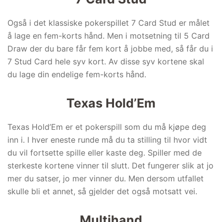
Også i det klassiske pokerspillet 7 Card Stud er målet
å lage en fem-korts hånd. Men i motsetning til 5 Card
Draw der du bare får fem kort å jobbe med, så får du i
7 Stud Card hele syv kort. Av disse syv kortene skal
du lage din endelige fem-korts hånd.
Texas Hold’Em
Texas Hold’Em er et pokerspill som du må kjøpe deg
inn i. I hver eneste runde må du ta stilling til hvor vidt
du vil fortsette spille eller kaste deg. Spiller med de
sterkeste kortene vinner til slutt. Det fungerer slik at jo
mer du satser, jo mer vinner du. Men dersom utfallet
skulle bli et annet, så gjelder det også motsatt vei.
Multihand