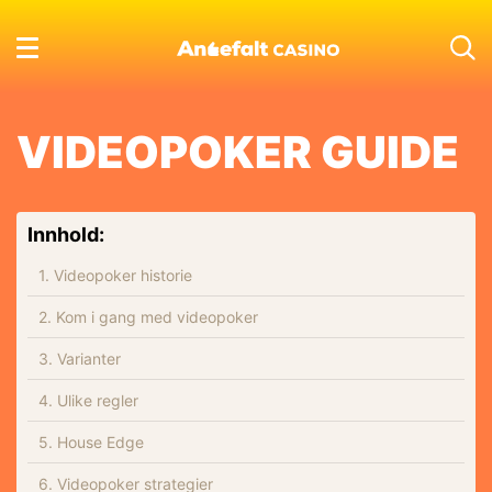
VIDEOPOKER GUIDE
Innhold:
1. Videopoker historie
2. Kom i gang med videopoker
3. Varianter
4. Ulike regler
5. House Edge
6. Videopoker strategier