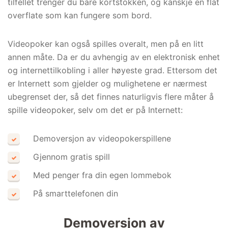
tilfellet trenger du bare kortstokken, og kanskje en flat
overflate som kan fungere som bord.
Videopoker kan også spilles overalt, men på en litt
annen måte. Da er du avhengig av en elektronisk enhet
og internettilkobling i aller høyeste grad. Ettersom det
er Internett som gjelder og mulighetene er nærmest
ubegrenset der, så det finnes naturligvis flere måter å
spille videopoker, selv om det er på Internett:
Demoversjon av videopokerspillene
Gjennom gratis spill
Med penger fra din egen lommebok
På smarttelefonen din
Demoversjon av