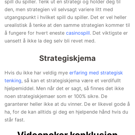
spill du spiller. Tenk ut en strategi og holder deg til
den, men strategien vil selvsagt variere litt med
utgangspunkt i hvilket spill du spiller. Det er vel heller
urealistisk å tenke at den samme strategien kommer til
å fungere for hvert eneste
casinospill
. Det viktigste er
uansett å ikke la deg selv bli revet med.
Strategiskjema
Hvis du ikke har veldig mye
erfaring med strategisk
tenking
, så kan et strategiskjema være et verdifullt
hjelpemiddel. Men når det er sagt, så finnes det ikke
noen strategiskjemaer som er 100% sikre. De
garanterer heller ikke at du vinner. De er likevel gode å
ha, for de kan alltids gi deg en hjelpende hånd hvis du
står fast.