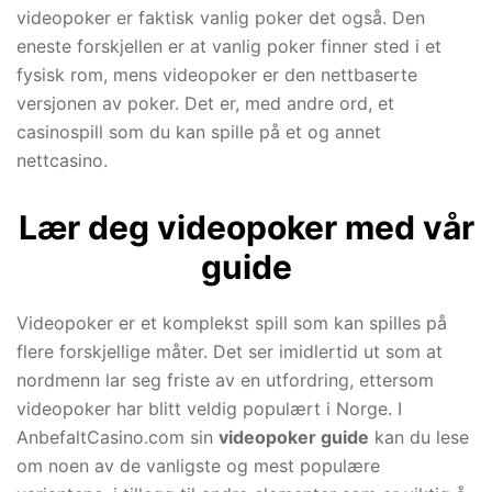
videopoker er faktisk vanlig poker det også. Den
eneste forskjellen er at vanlig poker finner sted i et
fysisk rom, mens videopoker er den nettbaserte
versjonen av poker. Det er, med andre ord, et
casinospill som du kan spille på et og annet
nettcasino.
Lær deg videopoker med vår
guide
Videopoker er et komplekst spill som kan spilles på
flere forskjellige måter. Det ser imidlertid ut som at
nordmenn lar seg friste av en utfordring, ettersom
videopoker har blitt veldig populært i Norge. I
AnbefaltCasino.com sin
videopoker guide
kan du lese
om noen av de vanligste og mest populære