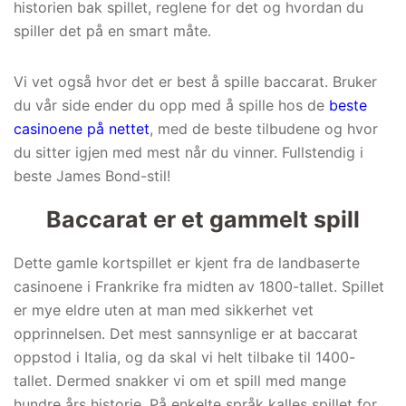
historien bak spillet, reglene for det og hvordan du
spiller det på en smart måte.
Vi vet også hvor det er best å spille baccarat. Bruker
du vår side ender du opp med å spille hos de
beste
casinoene på nettet
, med de beste tilbudene og hvor
du sitter igjen med mest når du vinner. Fullstendig i
beste James Bond-stil!
Baccarat er et gammelt spill
Dette gamle kortspillet er kjent fra de landbaserte
casinoene i Frankrike fra midten av 1800-tallet. Spillet
er mye eldre uten at man med sikkerhet vet
opprinnelsen. Det mest sannsynlige er at baccarat
oppstod i Italia, og da skal vi helt tilbake til 1400-
tallet. Dermed snakker vi om et spill med mange
hundre års historie. På enkelte språk kalles spillet for