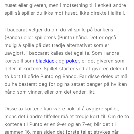
huset eller giveren, men i motsetning til i enkelt andre
spill så spiller du ikke mot huset. Ikke direkte i iallfall.
I baccarat velger du om du vil spille på bankens
(Banco) eller spillerens (Punto) hånd. Det er også
mulig å spille på det tredje alternativet som er
uavgjort. I baccarat kalles det egalité. Som i andre
kortspill som
blackjack
og
poker
, er det giveren som
deler ut kortene. Spillet starter ved at giveren deler ut
to kort til både Punto og Banco. Før disse deles ut må
du ha bestemt deg for og ha satset penger på hvilken
hånd som vinner, eller om det ender likt.
Disse to kortene kan være nok til å avgjøre spillet,
mens det i andre tilfeller må et tredje kort til. Om de to
kortene til Punto er en 9-er og en 7-er, blir det til
sammen 16, men siden det første tallet strykes når