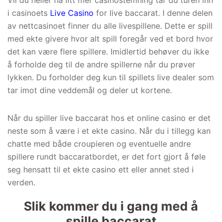
Vil du heller ha litt mer casinostemning tar du turen inn
i casinoets
Live Casino
for live baccarat. I denne delen
av nettcasinoet finner du alle livespillene. Dette er spill
med ekte givere hvor alt spill foregår ved et bord hvor
det kan være flere spillere. Imidlertid behøver du ikke
å forholde deg til de andre spillerne når du prøver
lykken. Du forholder deg kun til spillets live dealer som
tar imot dine veddemål og deler ut kortene.
Når du spiller live baccarat hos et online casino er det
neste som å være i et ekte casino. Når du i tillegg kan
chatte med både croupieren og eventuelle andre
spillere rundt baccaratbordet, er det fort gjort å føle
seg hensatt til et ekte casino ett eller annet sted i
verden.
Slik kommer du i gang med å
spille baccarat