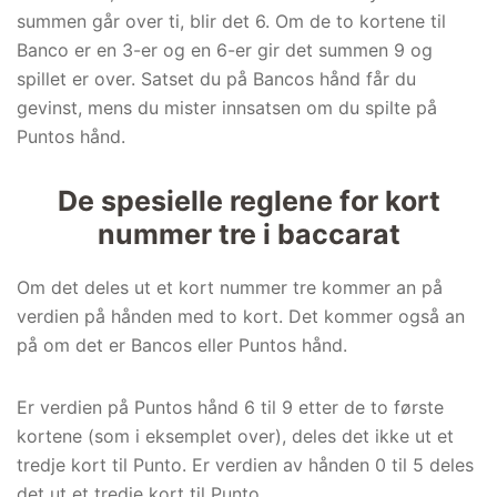
summen går over ti, blir det 6. Om de to kortene til
Banco er en 3-er og en 6-er gir det summen 9 og
spillet er over. Satset du på Bancos hånd får du
gevinst, mens du mister innsatsen om du spilte på
Puntos hånd.
De spesielle reglene for kort
nummer tre i baccarat
Om det deles ut et kort nummer tre kommer an på
verdien på hånden med to kort. Det kommer også an
på om det er Bancos eller Puntos hånd.
Er verdien på Puntos hånd 6 til 9 etter de to første
kortene (som i eksemplet over), deles det ikke ut et
tredje kort til Punto. Er verdien av hånden 0 til 5 deles
det ut et tredje kort til Punto.