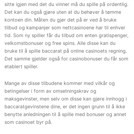
sitte igjen med det du vinner må du spille på ordentlig.
Det kan du også gjøre uten at du behøver å tømme
kontoen din. Måten du gjør det på er ved å bruke
tilbud og kampanjer som nettcasinoene har til enhver
tid. Som ny spiller får du tilbud om enten gratispenger,
velkomstbonuser og free spins. Alle disse kan du
bruke til å spille baccarat på online casinoets regning.
Det samme gjelder også for casinobonuser du får som
etablert spiller.
Mange av disse tilbudene kommer med vilkår og
betingelser i form av omsetningskrav og
maksgevinster, men selv om disse kan gjøre innhogg i
baccaratgevinstene dine, er det ingen grunn til å ikke
benytte anledningen til å spille med bonuser og annet
som casinoet byr på.