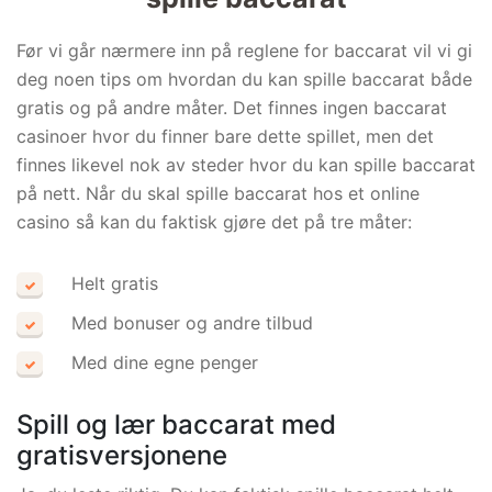
Før vi går nærmere inn på reglene for baccarat vil vi gi
deg noen tips om hvordan du kan spille baccarat både
gratis og på andre måter. Det finnes ingen baccarat
casinoer hvor du finner bare dette spillet, men det
finnes likevel nok av steder hvor du kan spille baccarat
på nett. Når du skal spille baccarat hos et online
casino så kan du faktisk gjøre det på tre måter:
Helt gratis
Med bonuser og andre tilbud
Med dine egne penger
Spill og lær baccarat med
gratisversjonene