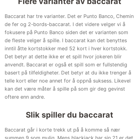
Flere varianter av baccarat
Baccarat har tre varianter. Det er Punto Banco, Chemin
de fer og 2-bords-baccarat. I det videre velger vi å
fokusere på Punto Banco siden det er varianten som
de fleste velger å spille. I baccarat kan det benyttes
inntil åtte kortstokker med 52 kort i hver kortstokk.
Det betyr at dette ikke er et spill hvor jokeren blir
anvendt. Baccarat er også et spill som er fullstendig
basert på tilfeldigheter. Det betyr at du ikke trenger å
telle kort eller noe annet for å oppnå suksess. Likevel
kan det være måter å spille på som gir deg gevinst
oftere enn andre.
Slik spiller du baccarat
Baccarat går i korte trekk ut på å komme så nær
summen 9 som mulig. Mens blackjack har sin 21 er det