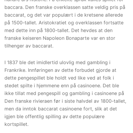
baccara. Den franske overklassen satte veldig pris på
baccarat, og det var populært i de kretsene allerede
på 1500-tallet. Aristokratiet og overklassen fortsatte
med dette inn på 1800-tallet. Det hevdes at den
franske keiseren Napoleon Bonaparte var en stor
tilhenger av baccarat.
I 1837 ble det imidlertid ulovlig med gambling i
Frankrike. Innføringen av dette forbudet gjorde at
dette pengespillet ble holdt ved like ved at folk i
stedet spilte i hjemmene enn på casinoene. Det ble
ikke tillat med pengespill og gambling i casinoene på
Den franske rivieraen før i siste halvdel av 1800-tallet,
men da inntok baccarat casinoene fort, slik at det
igjen ble offentlig spilling av dette populære
kortspillet.