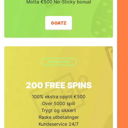
Motta €500 No-Sticky bonus!
GOATZ
200 FREE SPINS
200 FREE SPINS
100% ekstra opptil €500
Over 5000 spill
Trygt og sikkert
Raske utbetalinger
Kundeservice 24/7