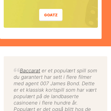
GOATZ
Baccarat
er et populært spill som
du garantert har sett i flere filmer
med agent 007 James Bond. Dette
er et klassisk kortspill som har vært
populært på de landbaserte
casinoene i flere hundre år.
Populært er det også blitt hos de