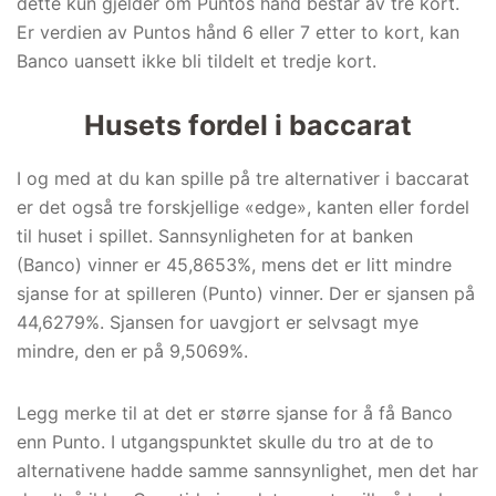
dette kun gjelder om Puntos hånd består av tre kort.
Er verdien av Puntos hånd 6 eller 7 etter to kort, kan
Banco uansett ikke bli tildelt et tredje kort.
Husets fordel i baccarat
I og med at du kan spille på tre alternativer i baccarat
er det også tre forskjellige «edge», kanten eller fordel
til huset i spillet. Sannsynligheten for at banken
(Banco) vinner er 45,8653%, mens det er litt mindre
sjanse for at spilleren (Punto) vinner. Der er sjansen på
44,6279%. Sjansen for uavgjort er selvsagt mye
mindre, den er på 9,5069%.
Legg merke til at det er større sjanse for å få Banco
enn Punto. I utgangspunktet skulle du tro at de to
alternativene hadde samme sannsynlighet, men det har