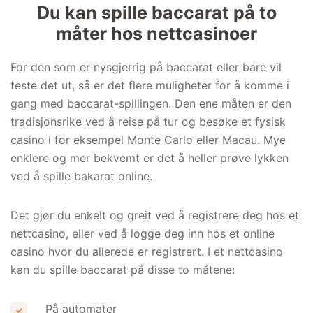
Du kan spille baccarat på to
måter hos nettcasinoer
For den som er nysgjerrig på baccarat eller bare vil
teste det ut, så er det flere muligheter for å komme i
gang med baccarat-spillingen. Den ene måten er den
tradisjonsrike ved å reise på tur og besøke et fysisk
casino i for eksempel Monte Carlo eller Macau. Mye
enklere og mer bekvemt er det å heller prøve lykken
ved å spille bakarat online.
Det gjør du enkelt og greit ved å registrere deg hos et
nettcasino, eller ved å logge deg inn hos et online
casino hvor du allerede er registrert. I et nettcasino
kan du spille baccarat på disse to måtene:
På automater