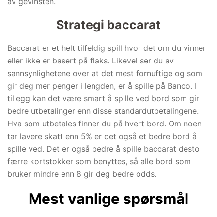
av gevinsten.
Strategi baccarat
Baccarat er et helt tilfeldig spill hvor det om du vinner
eller ikke er basert på flaks. Likevel ser du av
sannsynlighetene over at det mest fornuftige og som
gir deg mer penger i lengden, er å spille på Banco. I
tillegg kan det være smart å spille ved bord som gir
bedre utbetalinger enn disse standardutbetalingene.
Hva som utbetales finner du på hvert bord. Om noen
tar lavere skatt enn 5% er det også et bedre bord å
spille ved. Det er også bedre å spille baccarat desto
færre kortstokker som benyttes, så alle bord som
bruker mindre enn 8 gir deg bedre odds.
Mest vanlige spørsmål