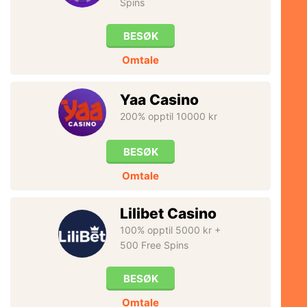
Spins
BESØK
Omtale
Yaa Casino
200% opptil 10000 kr
BESØK
Omtale
Lilibet Casino
100% opptil 5000 kr +
500 Free Spins
BESØK
Omtale