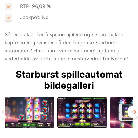
RTP: 96,09 %
Jackpot: Nei
Så, er du klar for å spinne hjulene og se om du kan
kapre noen gevinster på den fargerike Starburst-
automaten? Hopp inn i verdensrommet og la deg
underholde av dette tidløse mesterverket fra NetEnt!
Starburst spilleautomat
bildegalleri