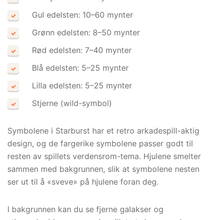
Gul edelsten: 10–60 mynter
Grønn edelsten: 8–50 mynter
Rød edelsten: 7–40 mynter
Blå edelsten: 5–25 mynter
Lilla edelsten: 5–25 mynter
Stjerne (wild-symbol)
Symbolene i Starburst har et retro arkadespill-aktig
design, og de fargerike symbolene passer godt til
resten av spillets verdensrom-tema. Hjulene smelter
sammen med bakgrunnen, slik at symbolene nesten
ser ut til å «sveve» på hjulene foran deg.
I bakgrunnen kan du se fjerne galakser og