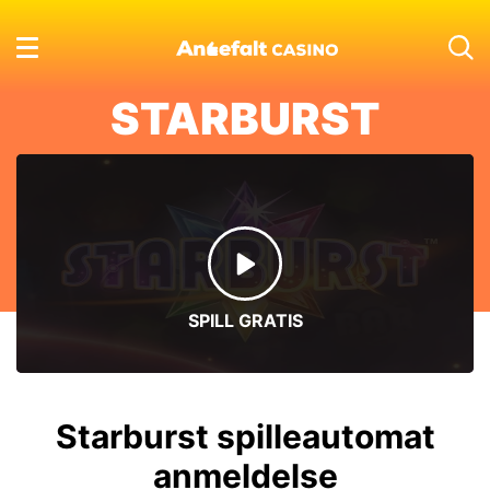
STARBURST
SPILL GRATIS
Starburst spilleautomat
anmeldelse