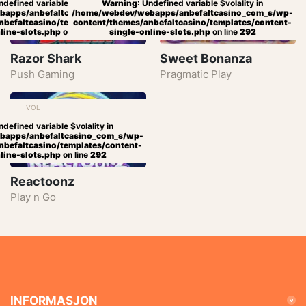
ndefined variable $volality in
Warning
: Undefined variable $volality in
bapps/anbefaltcasino_com_s/wp-
/home/webdev/webapps/anbefaltcasino_com_s/wp-
nbefaltcasino/templates/content-
content/themes/anbefaltcasino/templates/content-
line-slots.php
on line
292
single-online-slots.php
on line
292
Razor Shark
Sweet Bonanza
Push Gaming
Pragmatic Play
RTP
VOL
96,51 %
ndefined variable $volality in
bapps/anbefaltcasino_com_s/wp-
nbefaltcasino/templates/content-
line-slots.php
on line
292
Reactoonz
Play n Go
INFORMASJON