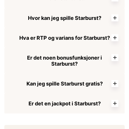
Hvor kan jeg spille Starburst?
Hva er RTP og varians for Starburst?
Er det noen bonusfunksjoner i
Starburst?
Kan jeg spille Starburst gratis?
Er det en jackpot i Starburst?