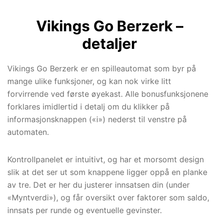
Vikings Go Berzerk –
detaljer
Vikings Go Berzerk er en spilleautomat som byr på
mange ulike funksjoner, og kan nok virke litt
forvirrende ved første øyekast. Alle bonusfunksjonene
forklares imidlertid i detalj om du klikker på
informasjonsknappen («i») nederst til venstre på
automaten.
Kontrollpanelet er intuitivt, og har et morsomt design
slik at det ser ut som knappene ligger oppå en planke
av tre. Det er her du justerer innsatsen din (under
«Myntverdi»), og får oversikt over faktorer som saldo,
innsats per runde og eventuelle gevinster.