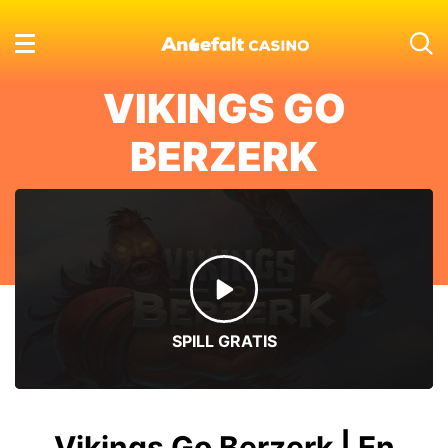
VIKINGS GO
BERZERK
SPILL GRATIS
Vikings Go Berzerk | En