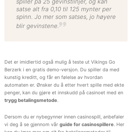
spiller på 25 gevinstlinjer, og kan
satse alt fra 0,10 til 125 mynter per
spinn. Jo mer som satses, jo høyere
blir gevinstene.
Det er imidlertid også mulig å teste ut Vikings Go
Berzerk i en gratis demo-versjon. Du spiller da med
kunstig kreditt, og får en følelse av hvordan
automaten er. Ønsker du å etter hvert spille med ekte
penger, kan du gjøre et innskudd på casinoet med en
trygg betalingsmetode
.
Dersom du er nybegynner innen casinospill, anbefaler
vi deg å se gjennom vår
guide for casinospillere
. Her