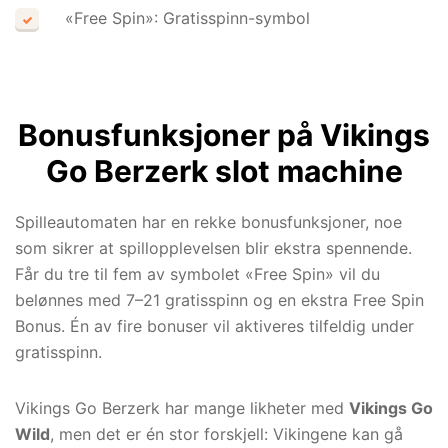
«Free Spin»: Gratisspinn-symbol
Bonusfunksjoner på Vikings
Go Berzerk slot machine
Spilleautomaten har en rekke bonusfunksjoner, noe
som sikrer at spillopplevelsen blir ekstra spennende.
Får du tre til fem av symbolet «Free Spin» vil du
belønnes med 7–21 gratisspinn og en ekstra Free Spin
Bonus. Én av fire bonuser vil aktiveres tilfeldig under
gratisspinn.
Vikings Go Berzerk har mange likheter med
Vikings Go
Wild
, men det er én stor forskjell: Vikingene kan gå