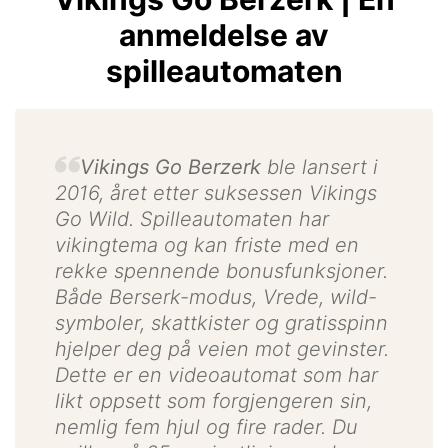
anmeldelse av
spilleautomaten
Vikings Go Berzerk
ble lansert i
2016, året etter suksessen Vikings
Go Wild. Spilleautomaten har
vikingtema og kan friste med en
rekke spennende bonusfunksjoner.
Både Berserk-modus, Vrede, wild-
symboler, skattkister og gratisspinn
hjelper deg på veien mot gevinster.
Dette er en videoautomat som har
likt oppsett som forgjengeren sin,
nemlig fem hjul og fire rader. Du