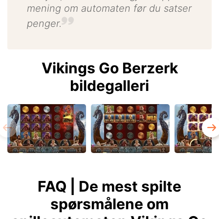
mening om automaten før du satser
penger.
Vikings Go Berzerk
bildegalleri
FAQ | De mest spilte
spørsmålene om