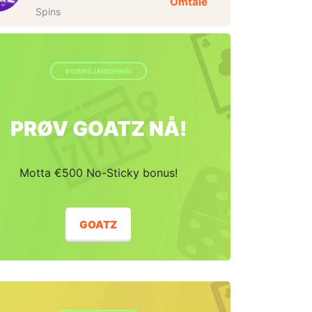
Omtale
Spins
#GRIPSJANSENNÅ!
PRØV GOATZ NÅ!
Motta €500 No-Sticky bonus!
GOATZ