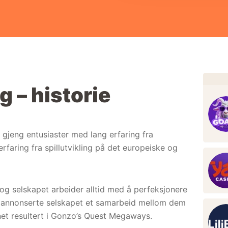
 – historie
 gjeng entusiaster med lang erfaring fra
rfaring fra spillutvikling på det europeiske og
og selskapet arbeider alltid med å perfeksjonere
019 annonserte selskapet et samarbeid mellom dem
net resultert i Gonzo’s Quest Megaways.