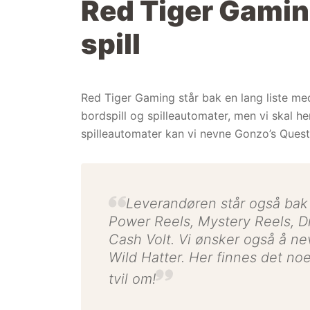
Red Tiger Gamin
spill
Red Tiger Gaming står bak en lang liste me
bordspill og spilleautomater, men vi skal he
spilleautomater kan vi nevne Gonzo’s Que
Leverandøren står også bak 
Power Reels, Mystery Reels, D
Cash Volt. Vi ønsker også å n
Wild Hatter. Her finnes det no
tvil om!