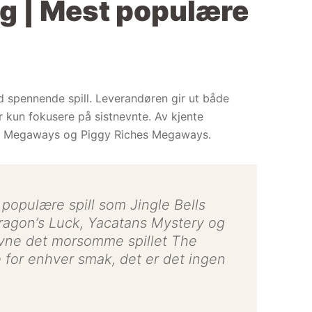
g | Mest populære
d spennende spill. Leverandøren gir ut både
r kun fokusere på sistnevnte. Av kjente
st Megaways og Piggy Riches Megaways.
populære spill som Jingle Bells
ragon’s Luck, Yacatans Mystery og
evne det morsomme spillet The
e for enhver smak, det er det ingen