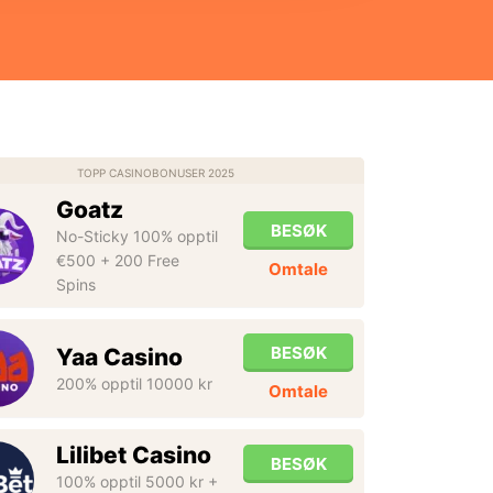
TOPP CASINOBONUSER 2025
Goatz
BESØK
No-Sticky 100% opptil
€500 + 200 Free
Omtale
Spins
BESØK
Yaa Casino
200% opptil 10000 kr
Omtale
Lilibet Casino
BESØK
100% opptil 5000 kr +