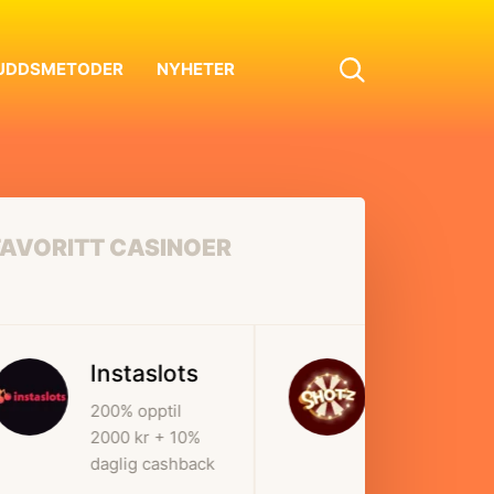
UDDSMETODER
NYHETER
FAVORITT CASINOER
ts
Shotz
Casino
0%
100% opptil
back
5000 kr + 200
Free Spins