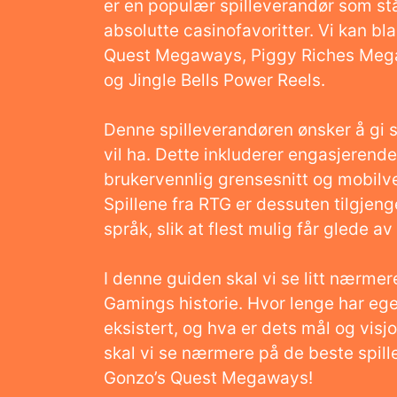
er en populær spilleverandør som st
absolutte casinofavoritter. Vi kan b
Quest Megaways, Piggy Riches Meg
Big Boost
og Jingle Bells Power Reels.
Casino
Denne spilleverandøren ønsker å gi s
100% opptil
5000 kroner +
vil ha. Dette inkluderer engasjerende
100 Free Spins
brukervennlig grensesnitt og mobilve
Spillene fra RTG er dessuten tilgjeng
språk, slik at flest mulig får glede av
I denne guiden skal vi se litt nærme
Gamings historie. Hvor lenge har ege
eksistert, og hva er dets mål og visjon
skal vi se nærmere på de beste spill
Gonzo’s Quest Megaways!