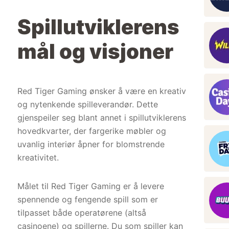
Spillutviklerens
mål og visjoner
Red Tiger Gaming ønsker å være en kreativ
og nytenkende spilleverandør. Dette
gjenspeiler seg blant annet i spillutviklerens
hovedkvarter, der fargerike møbler og
uvanlig interiør åpner for blomstrende
kreativitet.
Målet til Red Tiger Gaming er å levere
spennende og fengende spill som er
tilpasset både operatørene (altså
casinoene) og spillerne. Du som spiller kan