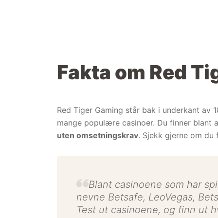
Fakta om Red Ti
Red Tiger Gaming står bak i underkant av 1
mange populære casinoer. Du finner blant a
uten omsetningskrav
. Sjekk gjerne om du 
Blant casinoene som har spi
nevne Betsafe, LeoVegas, Bets
Test ut casinoene, og finn ut h