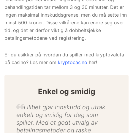
behandlingstiden tar mellom 3 og 30 minutter. Det er
ingen maksimal innskuddsgrense, men du må sette inn
minst 500 kroner. Disse vilkårene kan endre seg over
tid, og det er derfor viktig å dobbeltsjekke
betalingsmetodene ved registrering.
Er du usikker på hvordan du spiller med kryptovaluta
på casino? Les mer om
kryptocasino
her!
Enkel og smidig
Lilibet gjør innskudd og uttak
enkelt og smidig for deg som
spiller. Med et godt utvalg av
betalingsmetoder og raske