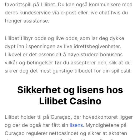
favorittspill på Lilibet. Du kan også kommunisere med
deres kundeservice via e-post eller live chat hvis du
trenger assistanse.
Lilibet tilbyr odds og live odds, som lar deg dykke
dypt inn i spenningen av live idrettsbegivenheter.
Likevel er det essensielt å nøye studere bonusens
vilkår og betingelser før du aksepterer den, slik at du
sikrer deg det mest gunstige tilbudet for din spillestil.
Sikkerhet og lisens hos
Lilibet Casino
Lilibet holder til på Curaçao, der hovedkontoret ligger
og der de også har fått sin
lisens
. Myndighetene på
Curaçao regulerer nettcasinoet og sikrer at aktøren