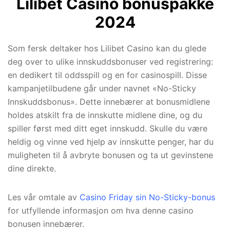
Lilibet Casino bonuspakke
2024
Som fersk deltaker hos Lilibet Casino kan du glede
deg over to ulike innskuddsbonuser ved registrering:
en dedikert til oddsspill og en for casinospill. Disse
kampanjetilbudene går under navnet «No-Sticky
Innskuddsbonus». Dette innebærer at bonusmidlene
holdes atskilt fra de innskutte midlene dine, og du
spiller først med ditt eget innskudd. Skulle du være
heldig og vinne ved hjelp av innskutte penger, har du
muligheten til å avbryte bonusen og ta ut gevinstene
dine direkte.
Les vår omtale av
Casino Friday sin No-Sticky-bonus
for utfyllende informasjon om hva denne casino
bonusen innebærer.