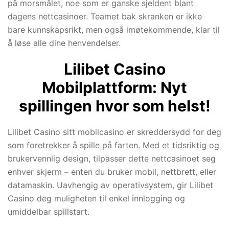
på morsmålet, noe som er ganske sjeldent blant
dagens nettcasinoer. Teamet bak skranken er ikke
bare kunnskapsrikt, men også imøtekommende, klar til
å løse alle dine henvendelser.
Lilibet Casino
Mobilplattform: Nyt
spillingen hvor som helst!
Lilibet Casino sitt mobilcasino er skreddersydd for deg
som foretrekker å spille på farten. Med et tidsriktig og
brukervennlig design, tilpasser dette nettcasinoet seg
enhver skjerm – enten du bruker mobil, nettbrett, eller
datamaskin. Uavhengig av operativsystem, gir Lilibet
Casino deg muligheten til enkel innlogging og
umiddelbar spillstart.