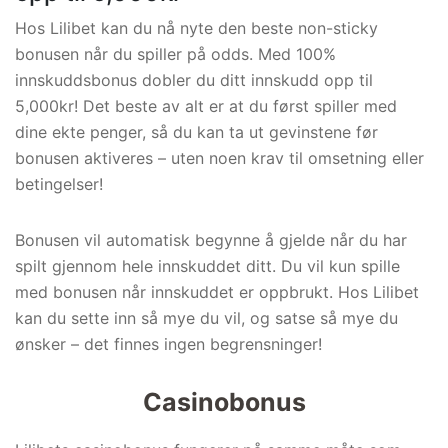
Hos Lilibet kan du nå nyte den beste non-sticky
bonusen når du spiller på odds. Med 100%
innskuddsbonus dobler du ditt innskudd opp til
5,000kr! Det beste av alt er at du først spiller med
dine ekte penger, så du kan ta ut gevinstene før
bonusen aktiveres – uten noen krav til omsetning eller
betingelser!
Bonusen vil automatisk begynne å gjelde når du har
spilt gjennom hele innskuddet ditt. Du vil kun spille
med bonusen når innskuddet er oppbrukt. Hos Lilibet
kan du sette inn så mye du vil, og satse så mye du
ønsker – det finnes ingen begrensninger!
Casinobonus