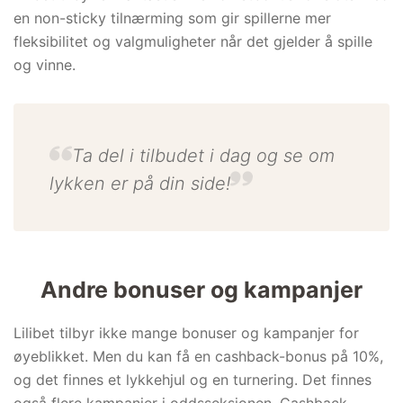
en non-sticky tilnærming som gir spillerne mer
fleksibilitet og valgmuligheter når det gjelder å spille
og vinne.
Ta del i tilbudet i dag og se om
lykken er på din side!
Andre bonuser og kampanjer
Lilibet tilbyr ikke mange bonuser og kampanjer for
øyeblikket. Men du kan få en cashback-bonus på 10%,
og det finnes et lykkehjul og en turnering. Det finnes