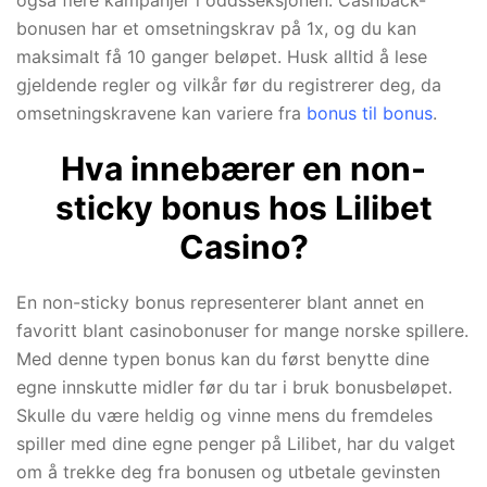
også flere kampanjer i oddsseksjonen. Cashback-
bonusen har et omsetningskrav på 1x, og du kan
maksimalt få 10 ganger beløpet. Husk alltid å lese
gjeldende regler og vilkår før du registrerer deg, da
omsetningskravene kan variere fra
bonus til bonus
.
Hva innebærer en non-
sticky bonus hos Lilibet
Casino?
En non-sticky bonus representerer blant annet en
favoritt blant casinobonuser for mange norske spillere.
Med denne typen bonus kan du først benytte dine
egne innskutte midler før du tar i bruk bonusbeløpet.
Skulle du være heldig og vinne mens du fremdeles
spiller med dine egne penger på Lilibet, har du valget
om å trekke deg fra bonusen og utbetale gevinsten