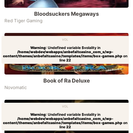
Bloodsuckers Megaways
Red Tiger Gaming
RTP
VOL
95,5 %
Warning
: Undefined variable $volality in
/home/webdev/webapps/anbefaltcasino_com_s/wp-
content/themes/anbefaltcasino/templates/items/box-games.php
on
line
22
Book of Ra Deluxe
Novomatic
RTP
VOL
96.09%
Warning
: Undefined variable $volality in
/home/webdev/webapps/anbefaltcasino_com_s/wp-
content/themes/anbefaltcasino/templates/items/box-games.php
on
line
22