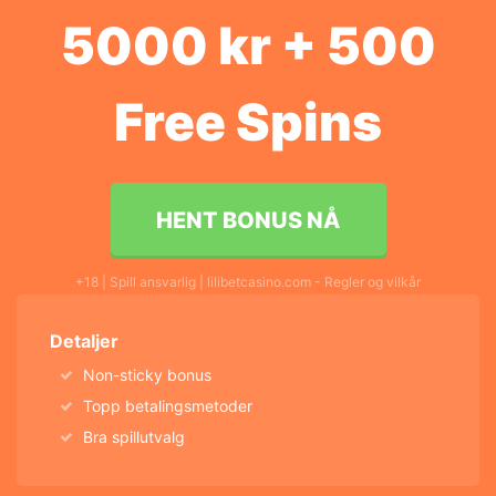
5000 kr + 500
Free Spins
HENT BONUS NÅ
+18 | Spill ansvarlig |
lilibetcasino.com
-
Regler og vilkår
Detaljer
Non-sticky bonus
Topp betalingsmetoder
Bra spillutvalg