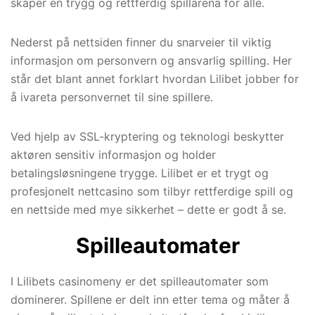
skaper en trygg og rettferdig spillarena for alle.
Nederst på nettsiden finner du snarveier til viktig
informasjon om personvern og ansvarlig spilling. Her
står det blant annet forklart hvordan Lilibet jobber for
å ivareta personvernet til sine spillere.
Ved hjelp av SSL-kryptering og teknologi beskytter
aktøren sensitiv informasjon og holder
betalingsløsningene trygge. Lilibet er et trygt og
profesjonelt nettcasino som tilbyr rettferdige spill og
en nettside med mye sikkerhet – dette er godt å se.
Spilleautomater
I Lilibets casinomeny er det spilleautomater som
dominerer. Spillene er delt inn etter tema og måter å