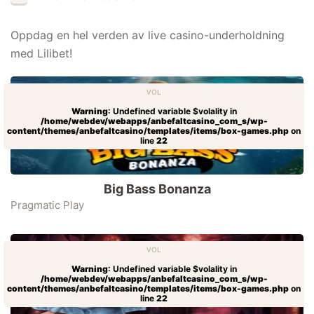
Oppdag en hel verden av live casino-underholdning
med Lilibet!
RTP
VOL
96.71%
Warning
: Undefined variable $volality in
/home/webdev/webapps/anbefaltcasino_com_s/wp-
content/themes/anbefaltcasino/templates/items/box-games.php
on
line
22
Big Bass Bonanza
Pragmatic Play
RTP
VOL
97.66%
Warning
: Undefined variable $volality in
/home/webdev/webapps/anbefaltcasino_com_s/wp-
content/themes/anbefaltcasino/templates/items/box-games.php
on
line
22