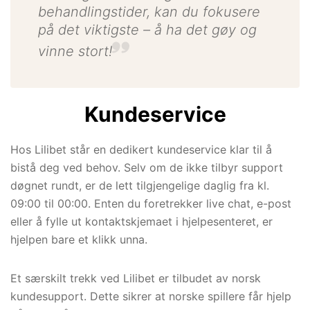
behandlingstider, kan du fokusere
på det viktigste – å ha det gøy og
vinne stort!
Kundeservice
Hos Lilibet står en dedikert kundeservice klar til å
bistå deg ved behov. Selv om de ikke tilbyr support
døgnet rundt, er de lett tilgjengelige daglig fra kl.
09:00 til 00:00. Enten du foretrekker live chat, e-post
eller å fylle ut kontaktskjemaet i hjelpesenteret, er
hjelpen bare et klikk unna.
Et særskilt trekk ved Lilibet er tilbudet av norsk
kundesupport. Dette sikrer at norske spillere får hjelp