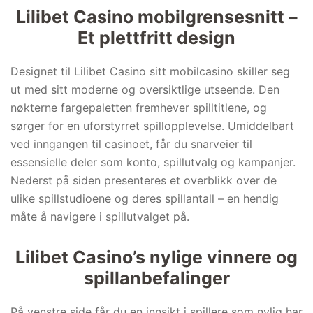
Lilibet Casino mobilgrensesnitt –
Et plettfritt design
Designet til Lilibet Casino sitt mobilcasino skiller seg
ut med sitt moderne og oversiktlige utseende. Den
nøkterne fargepaletten fremhever spilltitlene, og
sørger for en uforstyrret spillopplevelse. Umiddelbart
ved inngangen til casinoet, får du snarveier til
essensielle deler som konto, spillutvalg og kampanjer.
Nederst på siden presenteres et overblikk over de
ulike spillstudioene og deres spillantall – en hendig
måte å navigere i spillutvalget på.
Lilibet Casino’s nylige vinnere og
spillanbefalinger
På venstre side får du en innsikt i spillere som nylig har