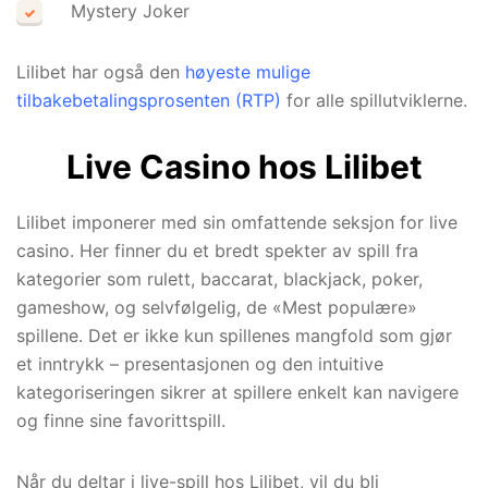
Mystery Joker
Lilibet har også den
høyeste mulige
tilbakebetalingsprosenten (RTP)
for alle spillutviklerne.
Live Casino hos Lilibet
Lilibet imponerer med sin omfattende seksjon for live
casino. Her finner du et bredt spekter av spill fra
kategorier som rulett, baccarat, blackjack, poker,
gameshow, og selvfølgelig, de «Mest populære»
spillene. Det er ikke kun spillenes mangfold som gjør
et inntrykk – presentasjonen og den intuitive
kategoriseringen sikrer at spillere enkelt kan navigere
og finne sine favorittspill.
Når du deltar i live-spill hos Lilibet, vil du bli