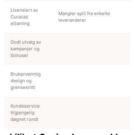
Lisensiert av
Mangler spill fra enkelte
Curacao
leverandører
eGaming
Godt utvalg av
kampanjer og
bonuser
Brukervennlig
design og
grensesnitt
Kundeservice
tilgjengelig
døgnet rundt