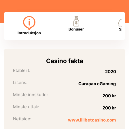
Bonuser
Spill
Introduksjon
Casino fakta
Etablert:
2020
Lisens:
Curaçao eGaming
Minste innskudd:
200 kr
Minste uttak:
200 kr
Nettside:
www.lilibetcasino.com