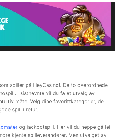
g som spiller på HeyCasino!. De to overordnede
ospill. I sistnevnte vil du få et utvalg av
ntuitiv måte. Velg dine favorittkategorier, de
de spill i retur.
utomater
og jackpotspill. Her vil du neppe gå lei
indre kjente spilleverandører. Men utvalget av