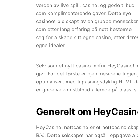
verden av live spill, casino, og gode tilbud
som komplimenterende gaver. Dette nye
casinoet ble skapt av en gruppe mennesker
som etter lang erfaring på nett bestemte
seg for å skape sitt egne casino, etter dere
egne idealer.
Selv som et nytt casino innfrir HeyCasino! 
gjør. For det første er hjemmesidene tilgjen
optimalisert med tilpasningsdyktig HTML-des
er gode velkomsttilbud allerede på plass, sl
Generelt om HeyCasin
HeyCasino! nettcasino er et nettcasino ska
B.V.. Dette selskapet har også i oppgave å 