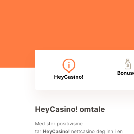
Bonus
HeyCasino!
HeyCasino! omtale
Med stor positivisme
tar
HeyCasino!
nettcasino deg inn i en