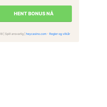
HENT BONUS NÅ
8 | Spill ansvarlig |
heycasino.com
-
Regler og vilkår