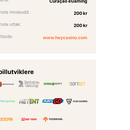
Curaçao eGaming
nste innskudd:
200 kr
nste uttak:
200 kr
ttside:
www.heycasino.com
pillutviklere