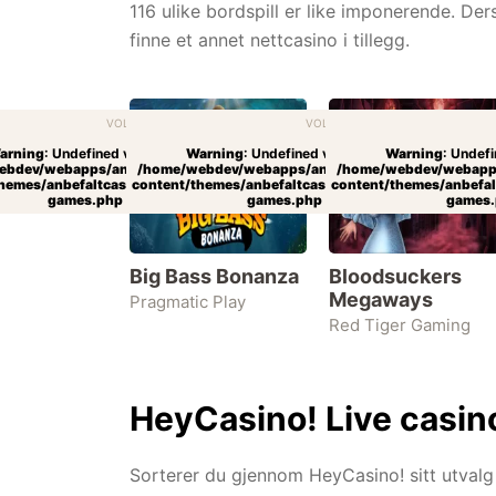
116 ulike bordspill er like imponerende. De
finne et annet nettcasino i tillegg.
VOL
RTP
VOL
RTP
96.71%
97.66%
arning
: Undefined variable $volality in
Warning
: Undefined variable $volality in
Warning
: Undefi
ebdev/webapps/anbefaltcasino_com_s/wp-
/home/webdev/webapps/anbefaltcasino_com_s/wp-
/home/webdev/webapps
hemes/anbefaltcasino/templates/items/box-
content/themes/anbefaltcasino/templates/items/box
content/themes/anbefal
games.php
on line
22
games.php
on line
22
games.
Big Bass Bonanza
Bloodsuckers
Megaways
Pragmatic Play
Red Tiger Gaming
HeyCasino! Live casin
Sorterer du gjennom HeyCasino! sitt utvalg a