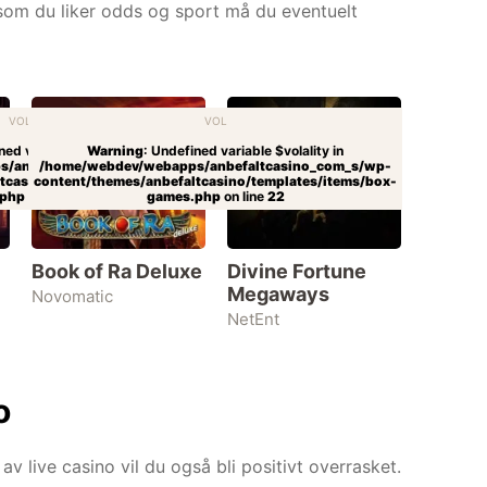
rsom du liker odds og sport må du eventuelt
VOL
RTP
VOL
RTP
95,5 %
96.09%
ned variable $volality in
Warning
: Undefined variable $volality in
/anbefaltcasino_com_s/wp-
/home/webdev/webapps/anbefaltcasino_com_s/wp-
-
tcasino/templates/items/box-
content/themes/anbefaltcasino/templates/items/box-
php
on line
22
games.php
on line
22
Book of Ra Deluxe
Divine Fortune
Megaways
Novomatic
NetEnt
o
v live casino vil du også bli positivt overrasket.