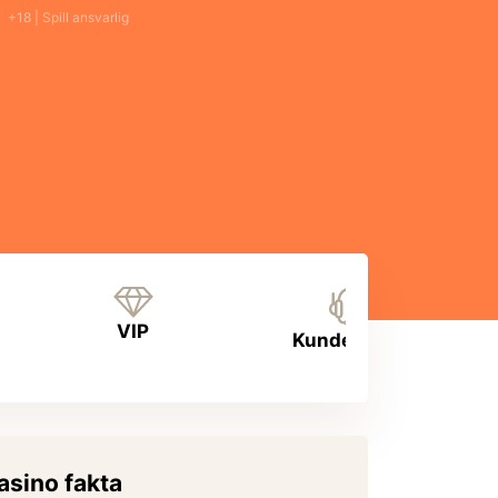
+18 | Spill ansvarlig
VIP
Kundestøtte
asino fakta