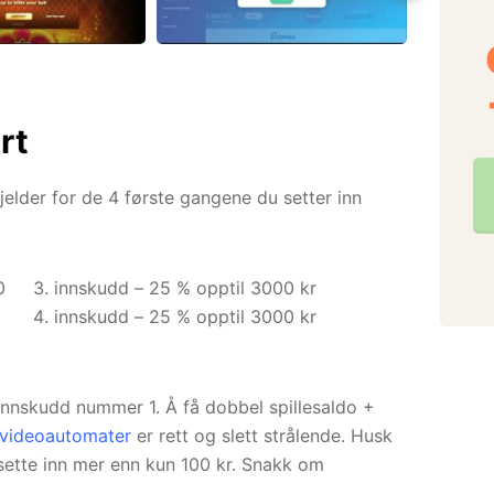
rt
elder for de 4 første gangene du setter inn
0
innskudd – 25 % opptil 3000 kr
innskudd – 25 % opptil 3000 kr
innskudd nummer 1. Å få dobbel spillesaldo +
videoautomater
er rett og slett strålende. Husk
sette inn mer enn kun 100 kr. Snakk om