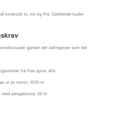
 innskudd to, tre og fire. Gjeldende koder
gskrav
omstbonusen gjelder det betingelser som det
evinster fra free spins: 40x
as ut av konto: 1000 kr
t med pengebonus: 50 kr