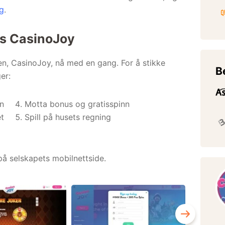
ng
.
s CasinoJoy
n, CasinoJoy, nå med en gang. For å stikke
B
er:
en
Motta bonus og gratisspinn
t
Spill på husets regning
på selskapets mobilnettside.