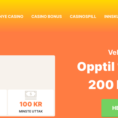
NYE CASINO
CASINO BONUS
CASINOSPILL
INNSK
Ve
Opptil
200 
100 KR
H
MINSTE UTTAK