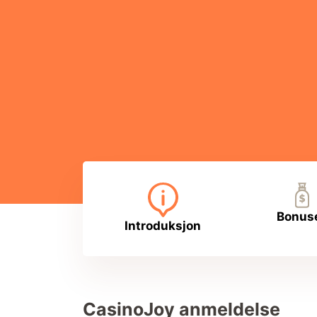
Bonus
Introduksjon
CasinoJoy anmeldelse