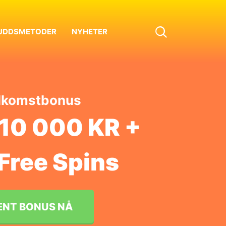
UDDSMETODER
NYHETER
lkomstbonus
 10 000 KR +
Free Spins
ENT BONUS NÅ