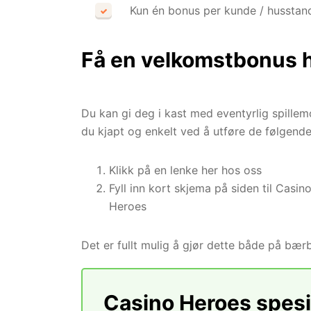
Kun én bonus per kunde / husstand
Få en velkomstbonus 
Du kan gi deg i kast med eventyrlig spille
du kjapt og enkelt ved å utføre de følgend
Klikk på en lenke her hos oss
Fyll inn kort skjema på siden til Casin
Heroes
Det er fullt mulig å gjør dette både på bæ
Casino Heroes spesi