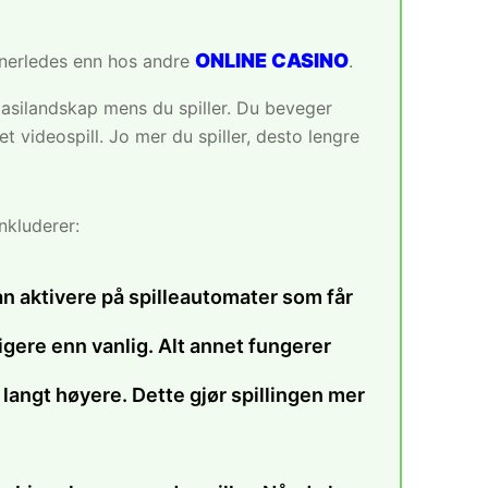
ONLINE CASINO
annerledes enn hos andre
.
tasilandskap mens du spiller. Du beveger
et videospill. Jo mer du spiller, desto lengre
nkluderer:
an aktivere på spilleautomater som får
tigere enn vanlig. Alt annet fungerer
langt høyere. Dette gjør spillingen mer