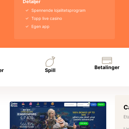
Detaljer
Spennende lojalitetsprogram
Topp live casino
Egen app
Betalinger
er
Spill
C
Et
Li