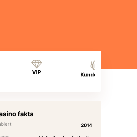
VIP
Kundestøtte
asino fakta
ablert:
2014
sens: