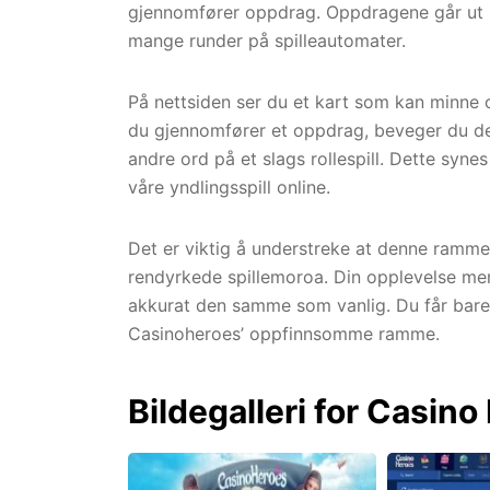
gjennomfører oppdrag. Oppdragene går ut
mange runder på spilleautomater.
På nettsiden ser du et kart som kan minne 
du gjennomfører et oppdrag, beveger du de
andre ord på et slags rollespill. Dette sy
våre yndlingsspill online.
Det er viktig å understreke at denne ramm
rendyrkede spillemoroa. Din opplevelse men
akkurat den samme som vanlig. Du får bare
Casinoheroes’ oppfinnsomme ramme.
Bildegalleri for Casino