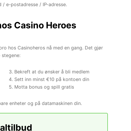
 / e-postadresse / IP-adresse.
hos Casino Heroes
moro hos Casinoheros nå med en gang. Det gjør
e stegene:
Bekreft at du ønsker å bli medlem
o
Sett inn minst €10 på kontoen din
Motta bonus og spill gratis
rbare enheter og på datamaskinen din.
altilbud