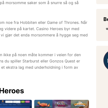
 på morsomme saker som å snurre så og så
B
om noe fra Hobbiten eller Game of Thrones. Når
g videre på kartet. Casino Heroes byr med
nes vi gjør det enda morsommere å hygge seg med
en ikke på noen måte kommer i veien for den
s du spiller Starburst eller Gonzos Quest er
 et ekstra lag med underholdning i form av
 Heroes