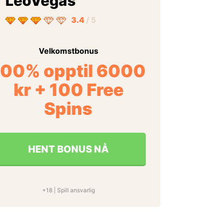
LeoVegas
3.4
/ 5
Velkomstbonus
100% opptil 6000
kr + 100 Free
Spins
HENT BONUS NÅ
+18 | Spill ansvarlig