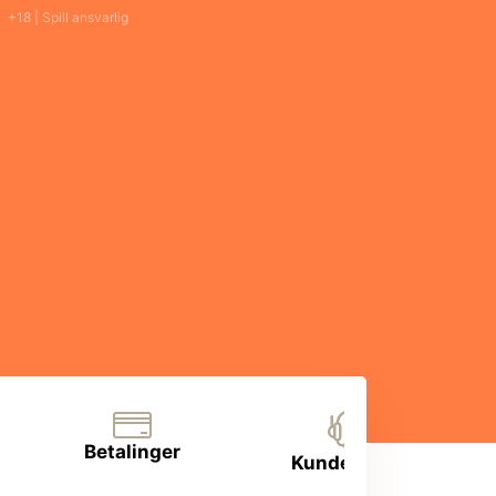
+18 | Spill ansvarlig
Betalinger
Kundestøtte