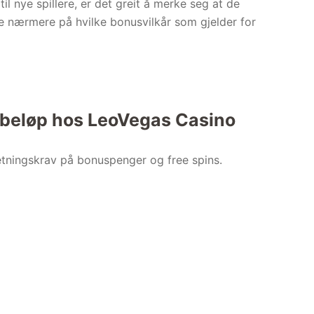
l nye spillere, er det greit å merke seg at de
 se nærmere på hvilke bonusvilkår som gjelder for
beløp hos LeoVegas Casino
tningskrav på bonuspenger og free spins.