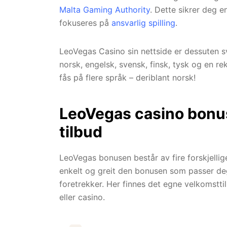
Malta Gaming Authority
. Dette sikrer deg e
fokuseres på
ansvarlig spilling
.
LeoVegas Casino sin nettside er dessuten s
norsk, engelsk, svensk, finsk, tysk og en r
fås på flere språk – deriblant norsk!
LeoVegas casino bonus
tilbud
LeoVegas bonusen består av fire forskjellig
enkelt og greit den bonusen som passer deg
foretrekker. Her finnes det egne velkomstti
eller casino.