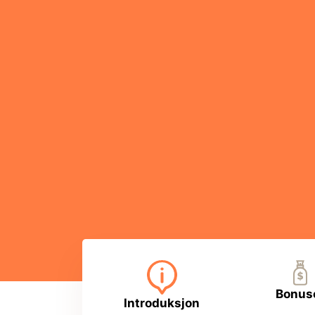
Bonus
Introduksjon