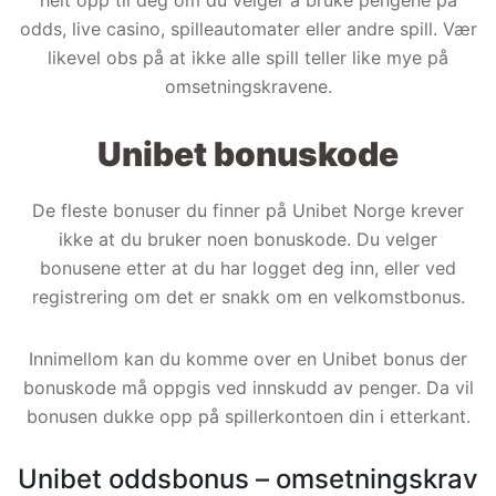
odds, live casino, spilleautomater eller andre spill. Vær
likevel obs på at ikke alle spill teller like mye på
omsetningskravene.
Unibet bonuskode
De fleste bonuser du finner på Unibet Norge krever
ikke at du bruker noen bonuskode. Du velger
bonusene etter at du har logget deg inn, eller ved
registrering om det er snakk om en velkomstbonus.
Innimellom kan du komme over en Unibet bonus der
bonuskode må oppgis ved innskudd av penger. Da vil
bonusen dukke opp på spillerkontoen din i etterkant.
Unibet oddsbonus – omsetningskrav