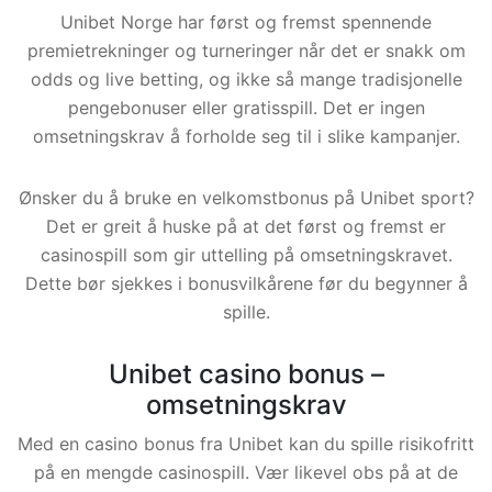
Unibet Norge har først og fremst spennende
premietrekninger og turneringer når det er snakk om
odds og live betting, og ikke så mange tradisjonelle
pengebonuser eller gratisspill. Det er ingen
omsetningskrav å forholde seg til i slike kampanjer.
Ønsker du å bruke en velkomstbonus på Unibet sport?
Det er greit å huske på at det først og fremst er
casinospill som gir uttelling på omsetningskravet.
Dette bør sjekkes i bonusvilkårene før du begynner å
spille.
Unibet casino bonus –
omsetningskrav
Med en casino bonus fra Unibet kan du spille risikofritt
på en mengde casinospill. Vær likevel obs på at de