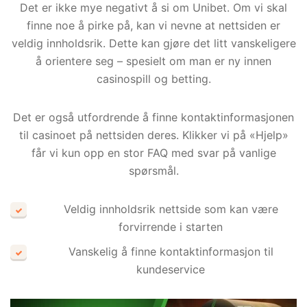
Det er ikke mye negativt å si om Unibet. Om vi skal
finne noe å pirke på, kan vi nevne at nettsiden er
veldig innholdsrik. Dette kan gjøre det litt vanskeligere
å orientere seg – spesielt om man er ny innen
casinospill og betting.
Det er også utfordrende å finne kontaktinformasjonen
til casinoet på nettsiden deres. Klikker vi på «Hjelp»
får vi kun opp en stor FAQ med svar på vanlige
spørsmål.
Veldig innholdsrik nettside som kan være
forvirrende i starten
Vanskelig å finne kontaktinformasjon til
kundeservice