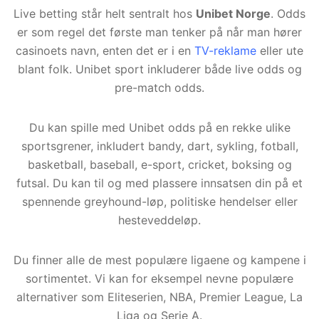
Live betting står helt sentralt hos
Unibet Norge
. Odds
er som regel det første man tenker på når man hører
casinoets navn, enten det er i en
TV-reklame
eller ute
blant folk. Unibet sport inkluderer både live odds og
pre-match odds.
Du kan spille med Unibet odds på en rekke ulike
sportsgrener, inkludert bandy, dart, sykling, fotball,
basketball, baseball, e-sport, cricket, boksing og
futsal. Du kan til og med plassere innsatsen din på et
spennende greyhound-løp, politiske hendelser eller
hesteveddeløp.
Du finner alle de mest populære ligaene og kampene i
sortimentet. Vi kan for eksempel nevne populære
alternativer som Eliteserien, NBA, Premier League, La
Liga og Serie A.