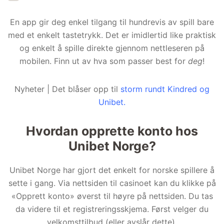
En app gir deg enkel tilgang til hundrevis av spill bare
med et enkelt tastetrykk. Det er imidlertid like praktisk
og enkelt å spille direkte gjennom nettleseren på
mobilen. Finn ut av hva som passer best for
deg
!
Nyheter | Det blåser opp til
storm rundt Kindred og
Unibet
.
Hvordan opprette konto hos
Unibet Norge?
Unibet Norge har gjort det enkelt for norske spillere å
sette i gang. Via nettsiden til casinoet kan du klikke på
«Opprett konto» øverst til høyre på nettsiden. Du tas
da videre til et registreringsskjema. Først velger du
velkomsttilbud (eller avslår dette).