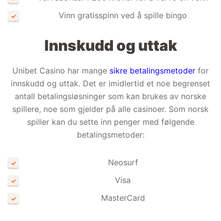
Vinn gratisspinn ved å spille bingo
Innskudd og uttak
Unibet Casino har mange
sikre betalingsmetoder
for
innskudd og uttak. Det er imidlertid et noe begrenset
antall betalingsløsninger som kan brukes av norske
spillere, noe som gjelder på alle casinoer. Som norsk
spiller kan du sette inn penger med følgende
betalingsmetoder:
Neosurf
Visa
MasterCard