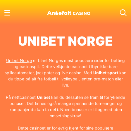
UNIBET NORGE
Unibet Norge
er blant Norges mest populære sider for betting
og casinospill. Dette velkjente casinoet tilbyr ikke bare
spilleautomater, jackpoter og live casino. Med
Unibet sport
kan
du tippe på alt fra fotball til volleyball, enten pre-match eller
live.
På nettcasinoet
Unibet
kan du dessuten se frem til forrykende
bonuser. Det finnes også mange spennende turneringer og
kampanjer du kan ta del i. Noen bonuser er til og med uten
omsetningskrav!
Dette casinoet er for øvrig kjent for sine populære