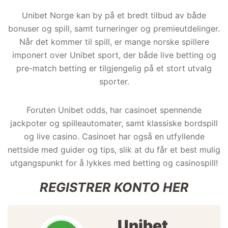
Unibet Norge kan by på et bredt tilbud av både
bonuser og spill, samt turneringer og premieutdelinger.
Når det kommer til spill, er mange norske spillere
imponert over Unibet sport, der både live betting og
pre-match betting er tilgjengelig på et stort utvalg
sporter.
Foruten Unibet odds, har casinoet spennende
jackpoter og spilleautomater, samt klassiske bordspill
og live casino. Casinoet har også en utfyllende
nettside med guider og tips, slik at du får et best mulig
utgangspunkt for å lykkes med betting og casinospill!
REGISTRER KONTO HER
Unibet