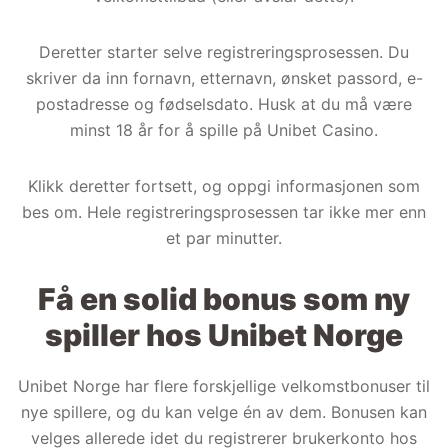
Deretter starter selve registreringsprosessen. Du
skriver da inn fornavn, etternavn, ønsket passord, e-
postadresse og fødselsdato. Husk at du må være
minst 18 år for å spille på Unibet Casino.
Klikk deretter fortsett, og oppgi informasjonen som
bes om. Hele registreringsprosessen tar ikke mer enn
et par minutter.
Få en solid bonus som ny
spiller hos Unibet Norge
Unibet Norge har flere forskjellige velkomstbonuser til
nye spillere, og du kan velge én av dem. Bonusen kan
velges allerede idet du registrerer brukerkonto hos