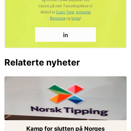
casino på nett. Favorittspillene til
Mildrid er
Crazy Time
,
Immortal
Romance
og
bingo
!
Relaterte nyheter
Kamp for slutten på Norges