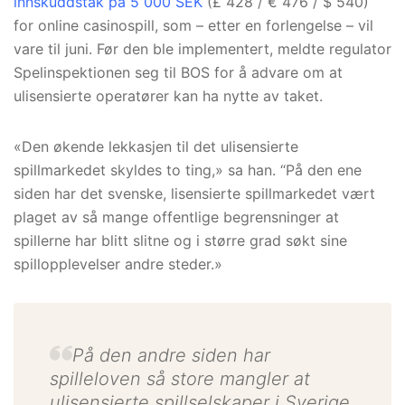
innskuddstak på 5 000 SEK
(£ 428 / € 476 / $ 540)
for online casinospill, som – etter en forlengelse – vil
vare til juni. Før den ble implementert, meldte regulator
Spelinspektionen seg til BOS for å advare om at
ulisensierte operatører kan ha nytte av taket.
«Den økende lekkasjen til det ulisensierte
spillmarkedet skyldes to ting,» sa han. “På den ene
siden har det svenske, lisensierte spillmarkedet vært
plaget av så mange offentlige begrensninger at
spillerne har blitt slitne og i større grad søkt sine
spillopplevelser andre steder.»
På den andre siden har
spilleloven så store mangler at
ulisensierte spillselskaper i Sverige