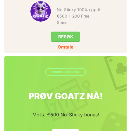
No-Sticky 100% opptil
€500 + 200 Free
Spins
BESØK
Omtale
#GRIPSJANSENNÅ!
PRØV GOATZ NÅ!
Motta €500 No-Sticky bonus!