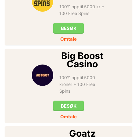
100% opptil 5000 kr +
100 Free Spins
BESØK
Omtale
Big Boost
Casino
100% opptil 5000
kroner + 100 Free
Spins
BESØK
Omtale
Goatz