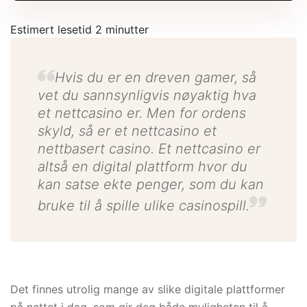
Hvis du er en dreven gamer, så
vet du sannsynligvis nøyaktig hva
et nettcasino er. Men for ordens
skyld, så er et nettcasino et
nettbasert casino. Et nettcasino er
altså en digital plattform hvor du
kan satse ekte penger, som du kan
bruke til å spille ulike casinospill.
Det finnes utrolig mange av slike digitale plattformer