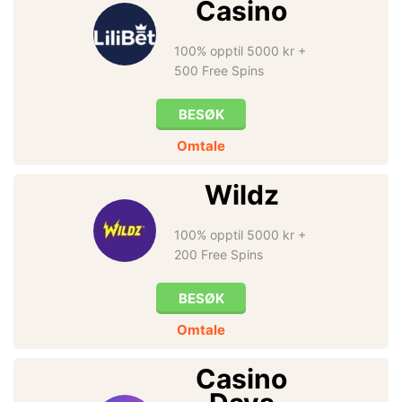
Casino
100% opptil 5000 kr +
500 Free Spins
BESØK
Omtale
Wildz
100% opptil 5000 kr +
200 Free Spins
BESØK
Omtale
Casino