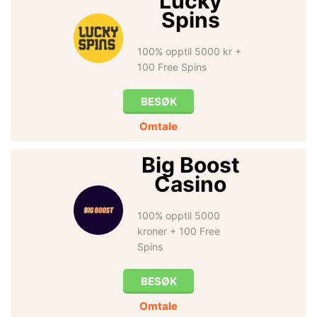
Lucky
Spins
100% opptil 5000 kr +
100 Free Spins
BESØK
Omtale
Big Boost
Casino
100% opptil 5000
kroner + 100 Free
Spins
BESØK
Omtale