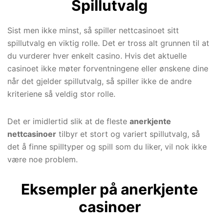
Spillutvalg
Sist men ikke minst, så spiller nettcasinoet sitt
spillutvalg en viktig rolle. Det er tross alt grunnen til at
du vurderer hver enkelt casino. Hvis det aktuelle
casinoet ikke møter forventningene eller ønskene dine
når det gjelder spillutvalg, så spiller ikke de andre
kriteriene så veldig stor rolle.
Det er imidlertid slik at de fleste
anerkjente
nettcasinoer
tilbyr et stort og variert spillutvalg, så
det å finne spilltyper og spill som du liker, vil nok ikke
være noe problem.
Eksempler på anerkjente
casinoer