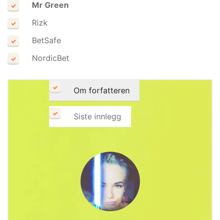
Mr Green
Rizk
BetSafe
NordicBet
Om forfatteren
Siste innlegg