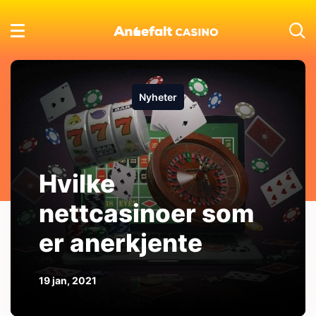
Nyheter
Hvilke
nettcasinoer som
er anerkjente
19 jan, 2021