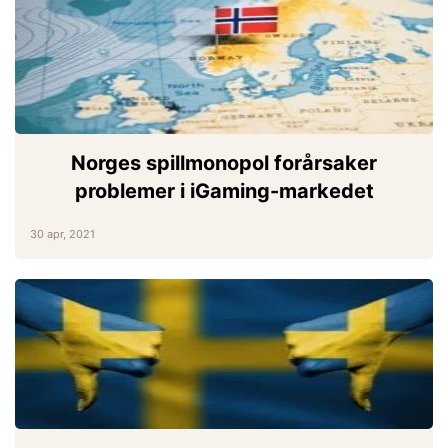
Norges spillmonopol forårsaker
problemer i iGaming-markedet
30 apr, 2021