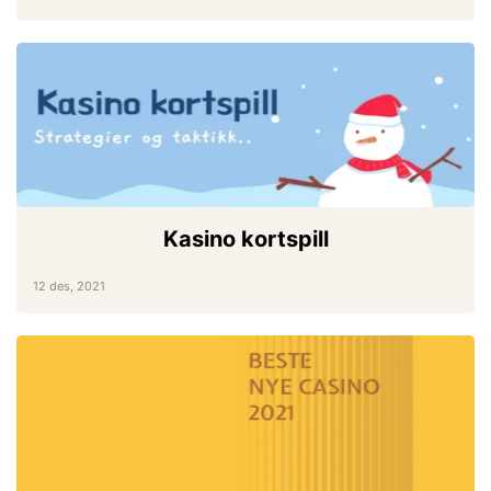
Kasino kortspill
12 des, 2021