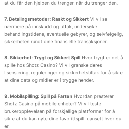
at du får den hjelpen du trenger, når du trenger den.
7. Betalingsmetoder: Raskt og Sikkert
Vi vil se
nærmere på innskudd og uttak, undersøke
behandlingstidene, eventuelle gebyrer, og selvfølgelig,
sikkerheten rundt dine finansielle transaksjoner.
8. Sikkerhet: Trygt og Sikkert Spill
Hvor trygt er det å
spille hos Shotz Casino? Vi vil granske deres
lisensiering, reguleringer og sikkerhetstiltak for å sikre
at dine data og midler er i trygge hender.
9. Mobilspilling: Spill på Farten
Hvordan presterer
Shotz Casino på mobile enheter? Vi vil teste
brukeropplevelsen på forskjellige plattformer for å
sikre at du kan nyte dine favorittspill, uansett hvor du
er.