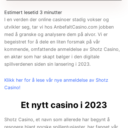
I en verden der online casinoer stadig vokser og
utvikler seg, tar vi hos
AnbefaltCasino.com
jobben
med å granske og analysere dem på alvor. Vi er
begeistret for å dele en liten forsmak på vår
kommende, omfattende anmeldelse av Shotz Casino,
en aktør som har skapt bølger i den digitale
spillverdenen siden sin lansering i 2023.
Klikk her for å lese vår nye anmeldelse av Shotz
Casino!
Et nytt casino i 2023
Shotz Casino, et navn som allerede har begynt å
resonere blant norske spillentusiaster, har fanget vår