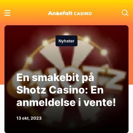
Nyheter
En smakebit på
Shotz Casino: En
anmeldelse i vente!
13 okt, 2023