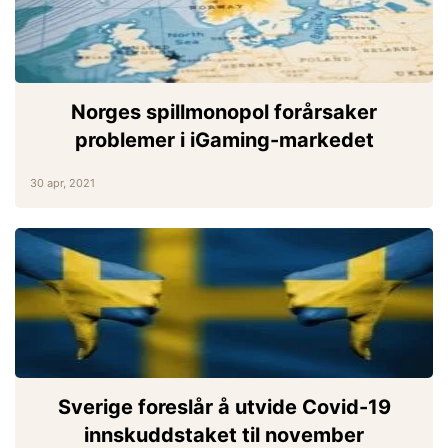
Norges spillmonopol forårsaker
problemer i iGaming-markedet
30 apr, 2021
Sverige foreslår å utvide Covid-19
innskuddstaket til november