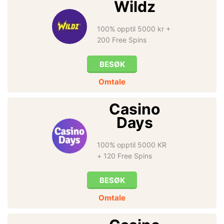
Wildz
100% opptil 5000 kr +
200 Free Spins
BESØK
Omtale
Casino
Days
100% opptil 5000 KR
+ 120 Free Spins
BESØK
Omtale