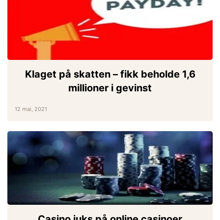
Klaget på skatten – fikk beholde 1,6
millioner i gevinst
12 mai, 2021
Casino juks på online casinoer