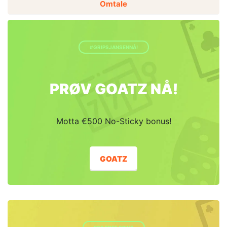
Omtale
#GRIPSJANSENNÅ!
PRØV GOATZ NÅ!
Motta €500 No-Sticky bonus!
GOATZ