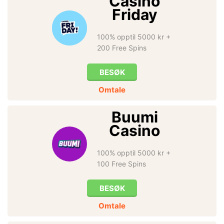
Casino
Friday
100% opptil 5000 kr +
200 Free Spins
BESØK
Omtale
Buumi
Casino
100% opptil 5000 kr +
100 Free Spins
BESØK
Omtale