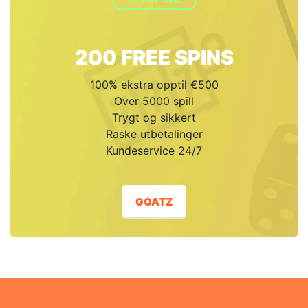
200 FREE SPINS
200 FREE SPINS
100% ekstra opptil €500
Over 5000 spill
Trygt og sikkert
Raske utbetalinger
Kundeservice 24/7
GOATZ