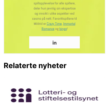
spillopplevelse for alle spillere,
deler hun jevnlig sin ekspertise
og innsikt i ulike aspekter ved
casino på nett. Favorittspillene til
Mildrid er
Crazy Time
,
Immortal
Romance
og
bingo
!
Relaterte nyheter