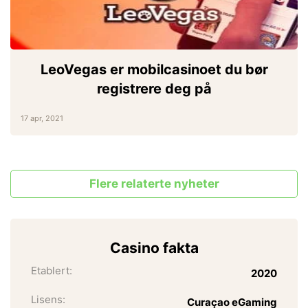
LeoVegas er mobilcasinoet du bør
registrere deg på
17 apr, 2021
Flere relaterte nyheter
Casino fakta
Etablert:
2020
Lisens:
Curaçao eGaming