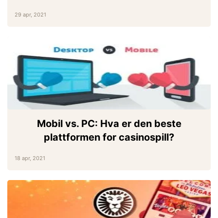
29 apr, 2021
Mobil vs. PC: Hva er den beste
plattformen for casinospill?
18 apr, 2021