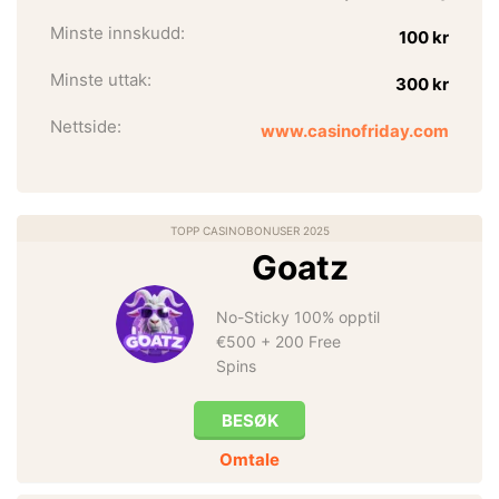
Minste innskudd:
100 kr
Minste uttak:
300 kr
Nettside:
www.casinofriday.com
TOPP CASINOBONUSER 2025
Goatz
No-Sticky 100% opptil
€500 + 200 Free
Spins
BESØK
Omtale