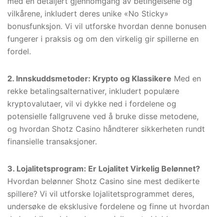
med en detaljert gjennomgang av betingelsene og
vilkårene, inkludert deres unike «No Sticky»
bonusfunksjon. Vi vil utforske hvordan denne bonusen
fungerer i praksis og om den virkelig gir spillerne en
fordel.
2. Innskuddsmetoder: Krypto og Klassikere
Med en
rekke betalingsalternativer, inkludert populære
kryptovalutaer, vil vi dykke ned i fordelene og
potensielle fallgruvene ved å bruke disse metodene,
og hvordan Shotz Casino håndterer sikkerheten rundt
finansielle transaksjoner.
3. Lojalitetsprogram: Er Lojalitet Virkelig Belønnet?
Hvordan belønner Shotz Casino sine mest dedikerte
spillere? Vi vil utforske lojalitetsprogrammet deres,
undersøke de eksklusive fordelene og finne ut hvordan