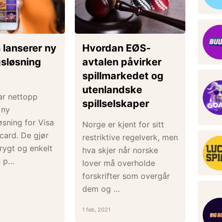
 lanserer ny
Hvordan EØS-
gsløsning
avtalen påvirker
spillmarkedet og
utenlandske
ar nettopp
spillselskaper
 ny
øsning for Visa
Norge er kjent for sitt
card. De gjør
restriktive regelverk, men
trygt og enkelt
hva skjer når norske
n p…
lover må overholde
forskrifter som overgår
dem og …
1 feb, 2021