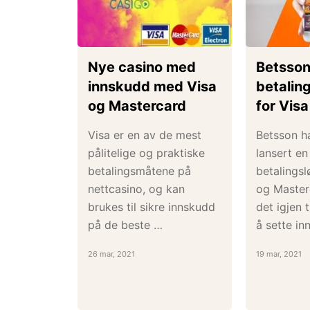
Nye casino med
Betsson
innskudd med Visa
betalin
og Mastercard
for Visa
Visa er en av de mest
Betsson h
pålitelige og praktiske
lansert en
betalingsmåtene på
betalingsl
nettcasino, og kan
og Master
brukes til sikre innskudd
det igjen 
på de beste …
å sette in
26 mar, 2021
19 mar, 2021