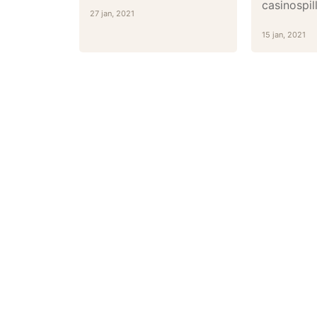
casinospil
27 jan, 2021
15 jan, 2021