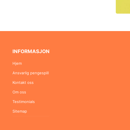
INFORMASJON
Hjem
Ansvarlig pengespill
Kontakt oss
Om oss
Testimonials
Sitemap