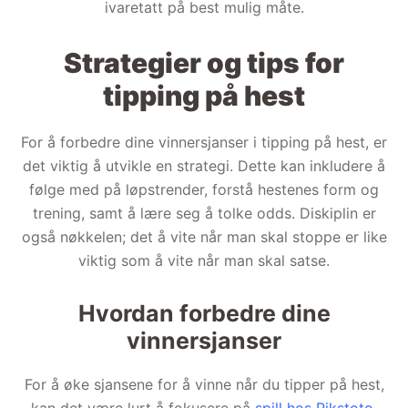
ivaretatt på best mulig måte.
Strategier og tips for
tipping på hest
For å forbedre dine vinnersjanser i tipping på hest, er
det viktig å utvikle en strategi. Dette kan inkludere å
følge med på løpstrender, forstå hestenes form og
trening, samt å lære seg å tolke odds. Diskiplin er
også nøkkelen; det å vite når man skal stoppe er like
viktig som å vite når man skal satse.
Hvordan forbedre dine
vinnersjanser
For å øke sjansene for å vinne når du tipper på hest,
kan det være lurt å fokusere på
spill hos Rikstoto
.