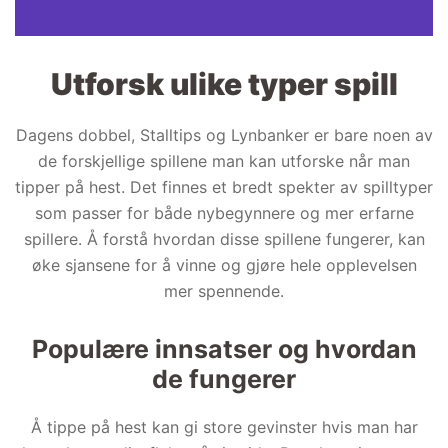
Utforsk ulike typer spill
Dagens dobbel, Stalltips og Lynbanker er bare noen av
de forskjellige spillene man kan utforske når man
tipper på hest. Det finnes et bredt spekter av spilltyper
som passer for både nybegynnere og mer erfarne
spillere. Å forstå hvordan disse spillene fungerer, kan
øke sjansene for å vinne og gjøre hele opplevelsen
mer spennende.
Populære innsatser og hvordan
de fungerer
Å tippe på hest kan gi store gevinster hvis man har