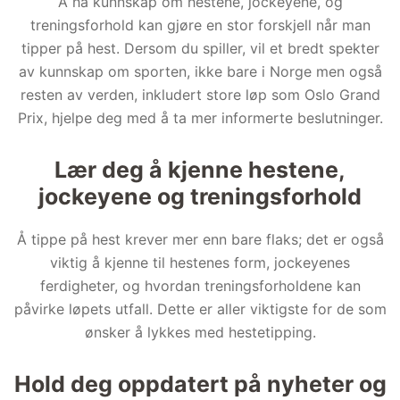
Å ha kunnskap om hestene, jockeyene, og
treningsforhold kan gjøre en stor forskjell når man
tipper på hest. Dersom du spiller, vil et bredt spekter
av kunnskap om sporten, ikke bare i Norge men også
resten av verden, inkludert store løp som Oslo Grand
Prix, hjelpe deg med å ta mer informerte beslutninger.
Lær deg å kjenne hestene,
jockeyene og treningsforhold
Å tippe på hest krever mer enn bare flaks; det er også
viktig å kjenne til hestenes form, jockeyenes
ferdigheter, og hvordan treningsforholdene kan
påvirke løpets utfall. Dette er aller viktigste for de som
ønsker å lykkes med hestetipping.
Hold deg oppdatert på nyheter og