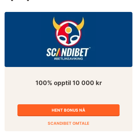
100% opptil 10 000 kr
HENT BONUS NÅ
SCANDIBET OMTALE