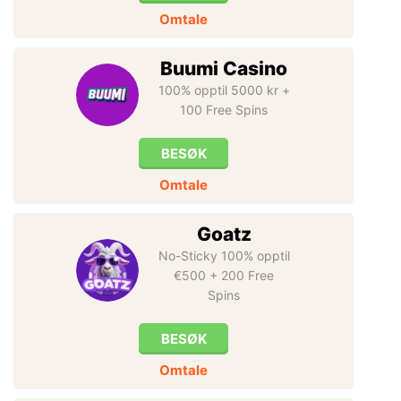
Omtale
Buumi Casino
100% opptil 5000 kr +
100 Free Spins
BESØK
Omtale
Goatz
No-Sticky 100% opptil
€500 + 200 Free
Spins
BESØK
Omtale