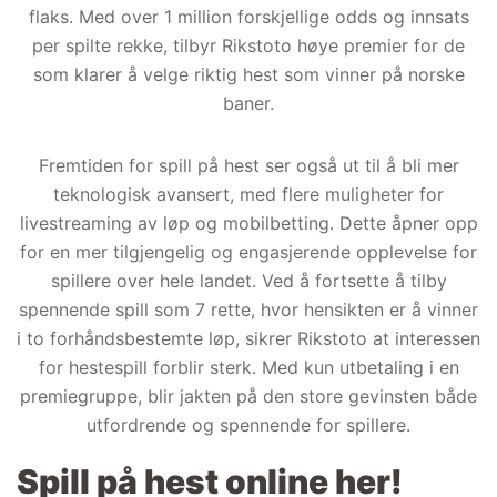
flaks. Med over 1 million forskjellige odds og innsats
per spilte rekke, tilbyr Rikstoto høye premier for de
som klarer å velge riktig hest som vinner på norske
baner.
Fremtiden for spill på hest ser også ut til å bli mer
teknologisk avansert, med flere muligheter for
livestreaming av løp og mobilbetting. Dette åpner opp
for en mer tilgjengelig og engasjerende opplevelse for
spillere over hele landet. Ved å fortsette å tilby
spennende spill som 7 rette, hvor hensikten er å vinner
i to forhåndsbestemte løp, sikrer Rikstoto at interessen
for hestespill forblir sterk. Med kun utbetaling i en
premiegruppe, blir jakten på den store gevinsten både
utfordrende og spennende for spillere.
Spill på hest online her!