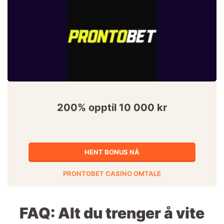
200% opptil 10 000 kr
HENT BONUS NÅ
PRONTOBET CASINO OMTALE
FAQ: Alt du trenger å vite