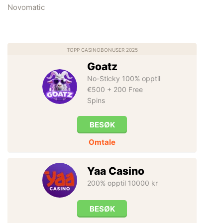
Novomatic
TOPP CASINOBONUSER 2025
Goatz
No-Sticky 100% opptil
€500 + 200 Free
Spins
BESØK
Omtale
Yaa Casino
200% opptil 10000 kr
BESØK