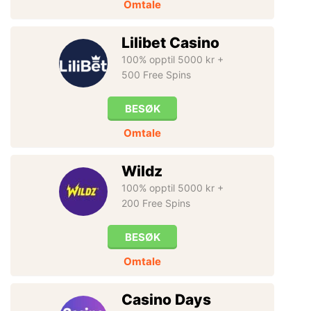
Omtale
Lilibet Casino
100% opptil 5000 kr +
500 Free Spins
BESØK
Omtale
Wildz
100% opptil 5000 kr +
200 Free Spins
BESØK
Omtale
Casino Days