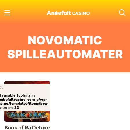
NOVOMATIC
SPILLEAUTOMATER
OL
RTP
95,5 %
 variable $volality in
nbefaltcasino_com_s/wp-
asino/templates/items/box-
p
on line
22
Book of Ra Deluxe