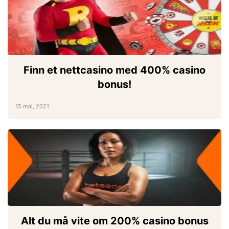
Finn et nettcasino med 400% casino
bonus!
15 mai, 2021
Alt du må vite om 200% casino bonus