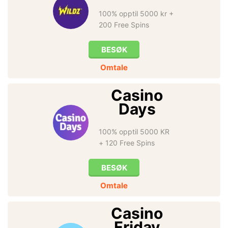
100% opptil 5000 kr +
200 Free Spins
BESØK
Omtale
Casino
Days
100% opptil 5000 KR
+ 120 Free Spins
BESØK
Omtale
Casino
Friday