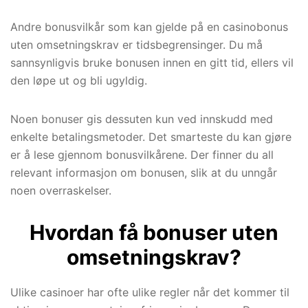
Andre bonusvilkår som kan gjelde på en casinobonus
uten omsetningskrav er tidsbegrensinger. Du må
sannsynligvis bruke bonusen innen en gitt tid, ellers vil
den løpe ut og bli ugyldig.
Noen bonuser gis dessuten kun ved innskudd med
enkelte betalingsmetoder. Det smarteste du kan gjøre
er å lese gjennom bonusvilkårene. Der finner du all
relevant informasjon om bonusen, slik at du unngår
noen overraskelser.
Hvordan få bonuser uten
omsetningskrav?
Ulike casinoer har ofte ulike regler når det kommer til