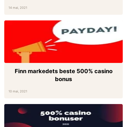
14 mai, 2021
Finn markedets beste 500% casino
bonus
10 mai, 2021