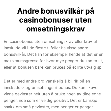
Andre bonusvilkår på
casinobonuser uten
omsetningskrav
En casinobonus uten omsetningskrav eller krav til
innskudd vil i de fleste tilfeller ha visse andre
bonusvilkår. Det kan for eksempel hende at det er en
maksimumsgrense for hvor mye penger du kan ta ut,
eller at bonusen bare kan brukes på et lite utvalg spill.
Det er med andre ord vanskelig å bli rik på en
innskudds- og omsetningsfri bonus. Du kan likevel
vinne gevinster helt uten å bruke noen av dine egne
penger, noe som er veldig positivt. Det er kanskje
snakk om små gevinster, men penger er penger.