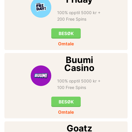
100% opptil 5000 kr +
200 Free Spins
BESØK
Omtale
Buumi
Casino
100% opptil 5000 kr +
100 Free Spins
BESØK
Omtale
Goatz