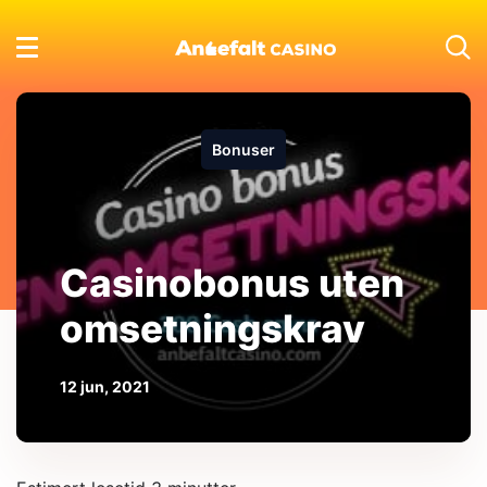
Bonuser
Casinobonus uten
omsetningskrav
12 jun, 2021