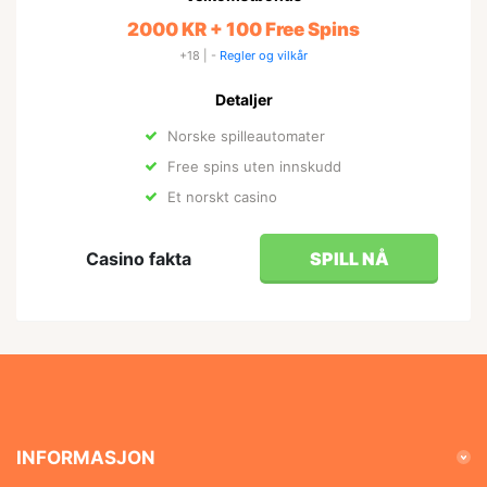
2000 KR + 100 Free Spins
+18 |
-
Regler og vilkår
Detaljer
Norske spilleautomater
Free spins uten innskudd
Et norskt casino
Casino fakta
SPILL NÅ
INFORMASJON