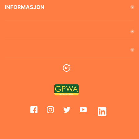
INFORMASJON