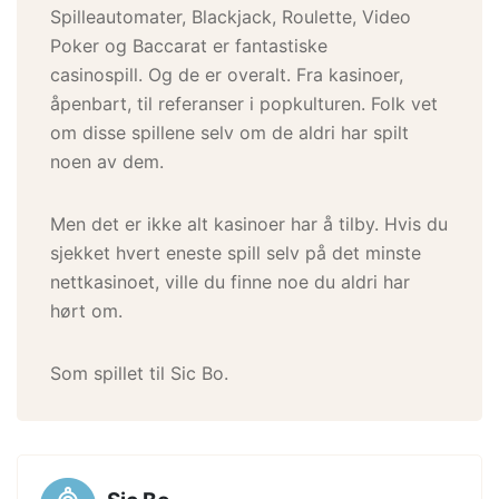
Spilleautomater, Blackjack, Roulette, Video
Poker og Baccarat er fantastiske
casinospill. Og de er overalt. Fra kasinoer,
åpenbart, til referanser i popkulturen. Folk vet
om disse spillene selv om de aldri har spilt
noen av dem.
Men det er ikke alt kasinoer har å tilby. Hvis du
sjekket hvert eneste spill selv på det minste
nettkasinoet, ville du finne noe du aldri har
hørt om.
Som spillet til Sic Bo.