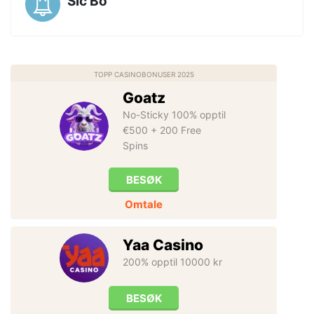
Sic Bo
TOPP CASINOBONUSER 2025
Goatz
No-Sticky 100% opptil
€500 + 200 Free
Spins
BESØK
Omtale
Yaa Casino
200% opptil 10000 kr
BESØK