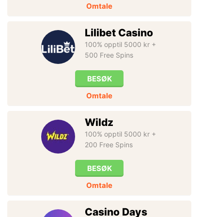
Omtale
Lilibet Casino
100% opptil 5000 kr +
500 Free Spins
BESØK
Omtale
Wildz
100% opptil 5000 kr +
200 Free Spins
BESØK
Omtale
Casino Days