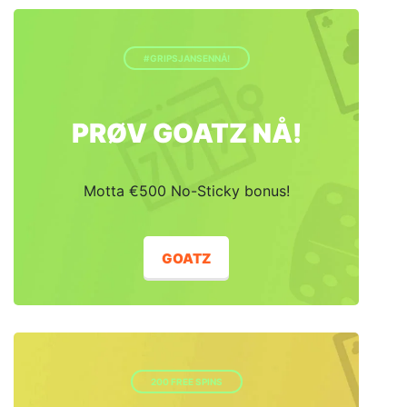
#GRIPSJANSENNÅ!
PRØV GOATZ NÅ!
Motta €500 No-Sticky bonus!
GOATZ
200 FREE SPINS