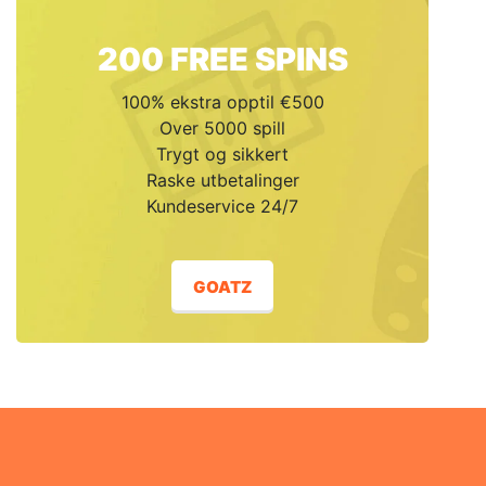
200 FREE SPINS
100% ekstra opptil €500
Over 5000 spill
Trygt og sikkert
Raske utbetalinger
Kundeservice 24/7
GOATZ