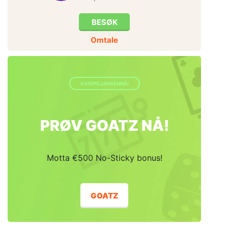
BESØK
Omtale
#GRIPSJANSENNÅ!
PRØV GOATZ NÅ!
Motta €500 No-Sticky bonus!
GOATZ