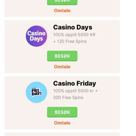
Omtale
Casino Days
100% opptil 5000 KR
+ 120 Free Spins
BESØK
Omtale
Casino Friday
100% opptil 5000 kr +
200 Free Spins
BESØK
Omtale