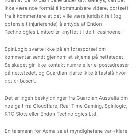
noen av de 10 casinoene under ditt søkelys, kan det
ikke være noe formål å kommunisere videre, bortsett
fra å kommentere at det ville være juridisk feil (og
potensielt injurierende) å antyde at Endon
Technologies Limited er knyttet til de ti casinoene.”
SpinLogic svarte ikke på en forespørsel om
kommentar sendt gjennom et skjema på nettstedet.
Selskapet gir ikke kontakt numre eller e-postadresser
på nettstedet, og Guardian klarte ikke å fastslå hvor
det er basert.
Det er ingen beskyldninger fra Guardian Australia om
noe galt fra Cloudflare, Real Time Gaming, Spinlogic,
RTG Slots eller Endon Technologies Ltd.
En talsmann for Acma sa at myndighetene var «klare