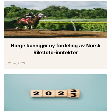
Norge kunngjør ny fordeling av Norsk
Rikstoto-inntekter
22 mar, 2023