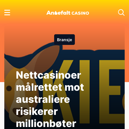
Bransje
Nettcasinoer
målrettet mot
australiere
risikerer
millionbøter