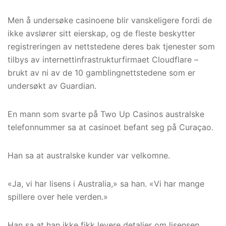
Men å undersøke casinoene blir vanskeligere fordi de
ikke avslører sitt eierskap, og de fleste beskytter
registreringen av nettstedene deres bak tjenester som
tilbys av internettinfrastrukturfirmaet Cloudflare –
brukt av ni av de 10 gamblingnettstedene som er
undersøkt av Guardian.
En mann som svarte på Two Up Casinos australske
telefonnummer sa at casinoet befant seg på Curaçao.
Han sa at australske kunder var velkomne.
«Ja, vi har lisens i Australia,» sa han. «Vi har mange
spillere over hele verden.»
Han sa at han ikke fikk levere detaljer om lisensen