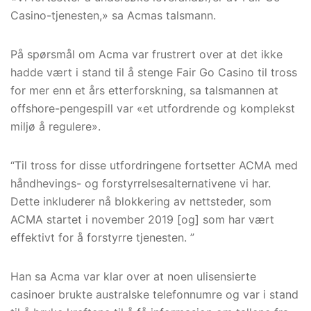
Casino-tjenesten,» sa Acmas talsmann.
På spørsmål om Acma var frustrert over at det ikke
hadde vært i stand til å stenge Fair Go Casino til tross
for mer enn et års etterforskning, sa talsmannen at
offshore-pengespill var «et utfordrende og komplekst
miljø å regulere».
“Til tross for disse utfordringene fortsetter ACMA med
håndhevings- og forstyrrelsesalternativene vi har.
Dette inkluderer nå blokkering av nettsteder, som
ACMA startet i november 2019 [og] som har vært
effektivt for å forstyrre tjenesten. ”
Han sa Acma var klar over at noen ulisensierte
casinoer brukte australske telefonnumre og var i stand