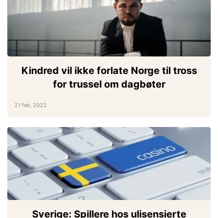
Kindred vil ikke forlate Norge til tross
for trussel om dagbøter
21 feb, 2022
Sverige: Spillere hos ulisensierte