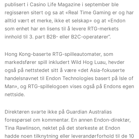
publisert i Casino Life Magazine i september ble
regissøren sitert og sa at «Real Time Gaming er og har
alltid vært et merke, ikke et selskap» og at «Endon
som enhet har en lisens til å levere RTG-merkets
innhold til 3. part B2B- eller B2C-operatører”.
Hong Kong-baserte RTG-spilleautomater, som
markedsfører spill inkludert Wild Hog Luau, hevder
også på nettstedet sitt å være «det Asia-fokuserte
handelsnavnet til Endon Technologies basert på Isle of
Man», og RTG-spillelogoen vises også på Endons egen
nettside.
Direktøren svarte ikke på Guardian Australias
forespørsel om kommentar. En annen Endon-direktør,
Tina Rawlinson, nektet på det sterkeste at Endon
hadde noen tilknytning eller leverandørforhold til de 10