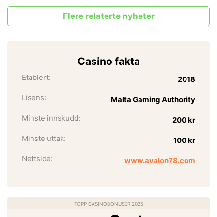
Flere relaterte nyheter
Casino fakta
Etablert:
2018
Lisens:
Malta Gaming Authority
Minste innskudd:
200 kr
Minste uttak:
100 kr
Nettside:
www.avalon78.com
TOPP CASINOBONUSER 2025