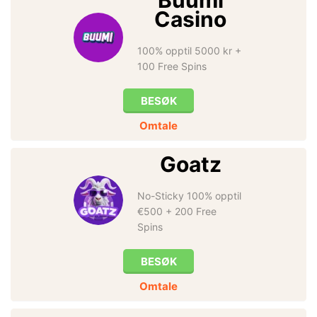
Casino
100% opptil 5000 kr +
100 Free Spins
BESØK
Omtale
Goatz
No-Sticky 100% opptil
€500 + 200 Free
Spins
BESØK
Omtale