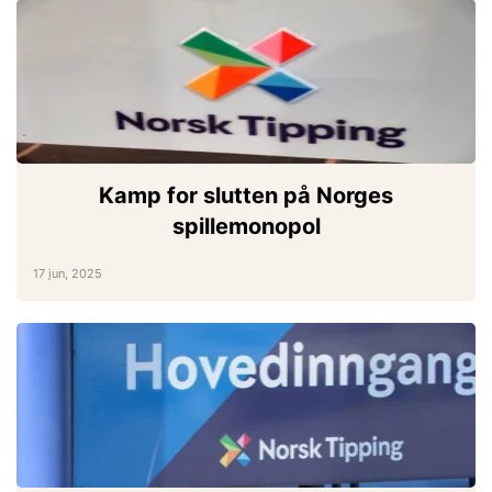
Kamp for slutten på Norges
spillemonopol
17 jun, 2025